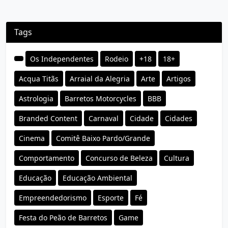
Tags
Os Independentes
Rodeio
+18
18+
Acqua Titãs
Arraial da Alegria
Arte
Artigos
Astrologia
Barretos Motorcycles
BBB
Branded Content
Carnaval
Cidade
Cidades
Cinema
Comitê Baixo Pardo/Grande
Comportamento
Concurso de Beleza
Cultura
Educação
Educação Ambiental
Empreendedorismo
Esporte
Fé
Festa do Peão de Barretos
Game