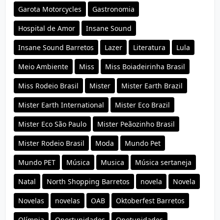
Garota Motorcycles
Gastronomia
Hospital de Amor
Insane Sound
Insane Sound Barretos
Lazer
Literatura
Lula
Meio Ambiente
Miss
Miss Boiadeirinha Brasil
Miss Rodeio Brasil
Mister
Mister Earth Brazil
Mister Earth International
Mister Eco Brazil
Mister Eco São Paulo
Mister Peãozinho Brasil
Mister Rodeio Brasil
Moda
Mundo Pet
Mundo PET
Música
Musica
Música sertaneja
Natal
North Shopping Barretos
novela
Novela
Novelas
novelas
OAB
Oktoberfest Barretos
Olímpia
Oportunidades
Opotunidades