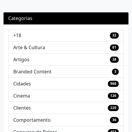
Categorias
+18
32
Arte & Cultura
81
Artigos
38
Branded Content
3
Cidades
968
Cinema
126
Clientes
220
Comportamento
36
153