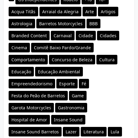
Acqua Titãs
Arraial da Alegria
Arte
Artigos
Astrologia
Barretos Motorcycles
BBB
Branded Content
Carnaval
Cidade
Cidades
Cinema
Comitê Baixo Pardo/Grande
Comportamento
Concurso de Beleza
Cultura
Educação
Educação Ambiental
Empreendedorismo
Esporte
Fé
Festa do Peão de Barretos
Game
Garota Motorcycles
Gastronomia
Hospital de Amor
Insane Sound
Insane Sound Barretos
Lazer
Literatura
Lula