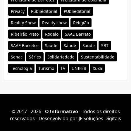
Privacy
Publieditorial
PUblieditorial
Reality Show
Reality show
Religião
Ribeirão Preto
Rodeio
SAAE Barreto
SAAE Barretos
Saúde
Sáude
Saude
SBT
Senac
Séries
Solidariedade
Sustentabilidade
Tecnologia
Turismo
TV
UNIFEB
Xuxa
© 2017 - 2026 -
O ǃnformativo
- Todos os direitos
reservados - Desenvolvido por
JF Soluções Digitais