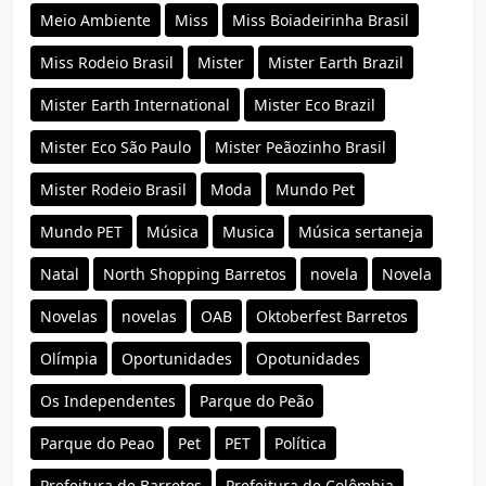
Meio Ambiente
Miss
Miss Boiadeirinha Brasil
Miss Rodeio Brasil
Mister
Mister Earth Brazil
Mister Earth International
Mister Eco Brazil
Mister Eco São Paulo
Mister Peãozinho Brasil
Mister Rodeio Brasil
Moda
Mundo Pet
Mundo PET
Música
Musica
Música sertaneja
Natal
North Shopping Barretos
novela
Novela
Novelas
novelas
OAB
Oktoberfest Barretos
Olímpia
Oportunidades
Opotunidades
Os Independentes
Parque do Peão
Parque do Peao
Pet
PET
Política
Prefeitura de Barretos
Prefeitura de Colômbia