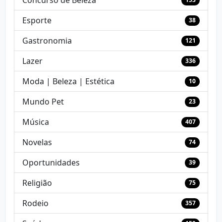
Concurso de Beleza
Esporte
38
Gastronomia
121
Lazer
336
Moda | Beleza | Estética
10
Mundo Pet
23
Música
407
Novelas
74
Oportunidades
39
Religião
75
Rodeio
357