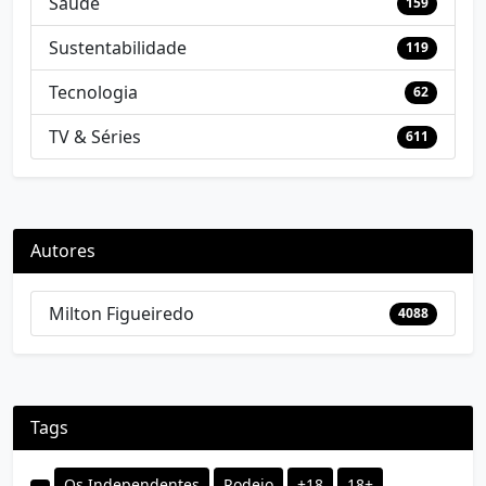
Saúde
159
Sustentabilidade
119
Tecnologia
62
TV & Séries
611
Autores
Milton Figueiredo
4088
Tags
Os Independentes
Rodeio
+18
18+