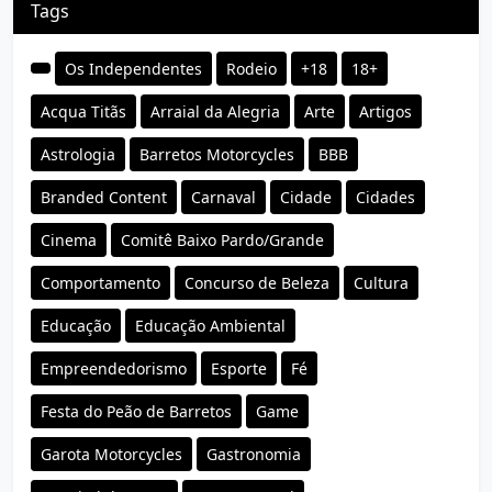
Tags
Os Independentes
Rodeio
+18
18+
Acqua Titãs
Arraial da Alegria
Arte
Artigos
Astrologia
Barretos Motorcycles
BBB
Branded Content
Carnaval
Cidade
Cidades
Cinema
Comitê Baixo Pardo/Grande
Comportamento
Concurso de Beleza
Cultura
Educação
Educação Ambiental
Empreendedorismo
Esporte
Fé
Festa do Peão de Barretos
Game
Garota Motorcycles
Gastronomia