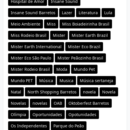
Hospital de Amor
Insane Sound
Insane Sound Barretos
Lazer
Literatura
Lula
Meio Ambiente
Miss
Miss Boiadeirinha Brasil
Miss Rodeio Brasil
Mister
Mister Earth Brazil
Mister Earth International
Mister Eco Brazil
Mister Eco São Paulo
Mister Peãozinho Brasil
Mister Rodeio Brasil
Moda
Mundo Pet
Mundo PET
Música
Musica
Música sertaneja
Natal
North Shopping Barretos
novela
Novela
Novelas
novelas
OAB
Oktoberfest Barretos
Olímpia
Oportunidades
Opotunidades
Os Independentes
Parque do Peão