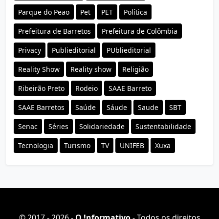
Parque do Peao
Pet
PET
Política
Prefeitura de Barretos
Prefeitura de Colômbia
Privacy
Publieditorial
PUblieditorial
Reality Show
Reality show
Religião
Ribeirão Preto
Rodeio
SAAE Barreto
SAAE Barretos
Saúde
Sáude
Saude
SBT
Senac
Séries
Solidariedade
Sustentabilidade
Tecnologia
Turismo
TV
UNIFEB
Xuxa
© 2017 - 2026 -
O ǃnformativo
- Todos os direitos