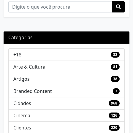
Categorias
+18
32
Arte & Cultura
81
Artigos
38
Branded Content
3
Cidades
968
Cinema
126
Clientes
220