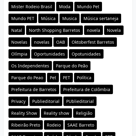
Mister Rodeio Brasil
Moda
Mundo Pet
Mundo PET
Música
Musica
Música sertaneja
Natal
North Shopping Barretos
novela
Novela
Novelas
novelas
OAB
Oktoberfest Barretos
Olímpia
Oportunidades
Opotunidades
Os Independentes
Parque do Peão
Parque do Peao
Pet
PET
Política
Prefeitura de Barretos
Prefeitura de Colômbia
Privacy
Publieditorial
PUblieditorial
Reality Show
Reality show
Religião
Ribeirão Preto
Rodeio
SAAE Barreto