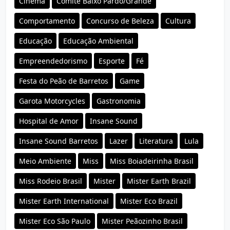
Cinema
Comitê Baixo Pardo/Grande
Comportamento
Concurso de Beleza
Cultura
Educação
Educação Ambiental
Empreendedorismo
Esporte
Fé
Festa do Peão de Barretos
Game
Garota Motorcycles
Gastronomia
Hospital de Amor
Insane Sound
Insane Sound Barretos
Lazer
Literatura
Lula
Meio Ambiente
Miss
Miss Boiadeirinha Brasil
Miss Rodeio Brasil
Mister
Mister Earth Brazil
Mister Earth International
Mister Eco Brazil
Mister Eco São Paulo
Mister Peãozinho Brasil