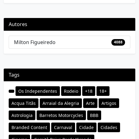
Autores
Milton Figueiredo
4088
Tags
Os Independentes
Rodeio
+18
18+
Acqua Titãs
Arraial da Alegria
Arte
Artigos
Astrologia
Barretos Motorcycles
BBB
Branded Content
Carnaval
Cidade
Cidades