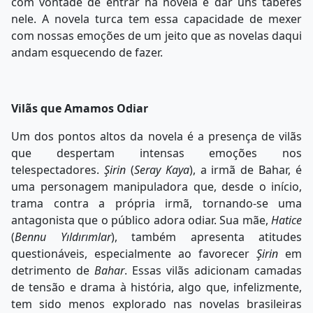
com vontade de entrar na novela e dar uns tabefes
nele. A novela turca tem essa capacidade de mexer
com nossas emoções de um jeito que as novelas daqui
andam esquecendo de fazer.
Vilãs que Amamos Odiar
Um dos pontos altos da novela é a presença de vilãs
que despertam intensas emoções nos
telespectadores.
Şirin
(
Seray Kaya
), a irmã de Bahar, é
uma personagem manipuladora que, desde o início,
trama contra a própria irmã, tornando-se uma
antagonista que o público adora odiar. Sua mãe,
Hatice
(
Bennu Yıldırımlar
), também apresenta atitudes
questionáveis, especialmente ao favorecer
Şirin
em
detrimento de
Bahar
. Essas vilãs adicionam camadas
de tensão e drama à história, algo que, infelizmente,
tem sido menos explorado nas novelas brasileiras