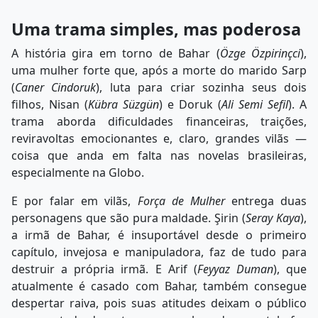
Uma trama simples, mas poderosa
A história gira em torno de Bahar (
Özge Özpirinçci
),
uma mulher forte que, após a morte do marido Sarp
(
Caner Cindoruk
), luta para criar sozinha seus dois
filhos, Nisan (
Kübra Süzgün
) e Doruk (
Ali Semi Sefil
). A
trama aborda dificuldades financeiras, traições,
reviravoltas emocionantes e, claro, grandes vilãs —
coisa que anda em falta nas novelas brasileiras,
especialmente na Globo.
E por falar em vilãs,
Força de Mulher
entrega duas
personagens que são pura maldade. Şirin (
Seray Kaya
),
a irmã de Bahar, é insuportável desde o primeiro
capítulo, invejosa e manipuladora, faz de tudo para
destruir a própria irmã. E Arif (
Feyyaz Duman
), que
atualmente é casado com Bahar, também consegue
despertar raiva, pois suas atitudes deixam o público