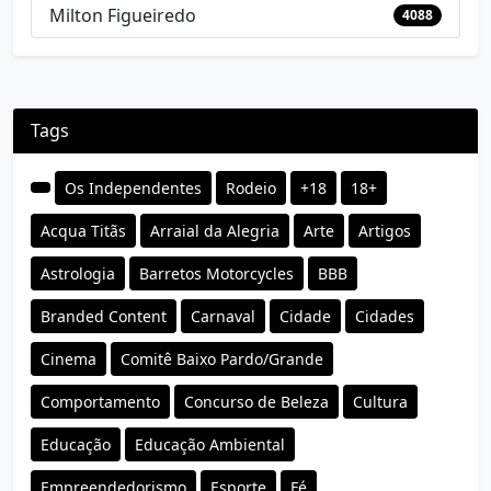
Milton Figueiredo
4088
Tags
Os Independentes
Rodeio
+18
18+
Acqua Titãs
Arraial da Alegria
Arte
Artigos
Astrologia
Barretos Motorcycles
BBB
Branded Content
Carnaval
Cidade
Cidades
Cinema
Comitê Baixo Pardo/Grande
Comportamento
Concurso de Beleza
Cultura
Educação
Educação Ambiental
Empreendedorismo
Esporte
Fé