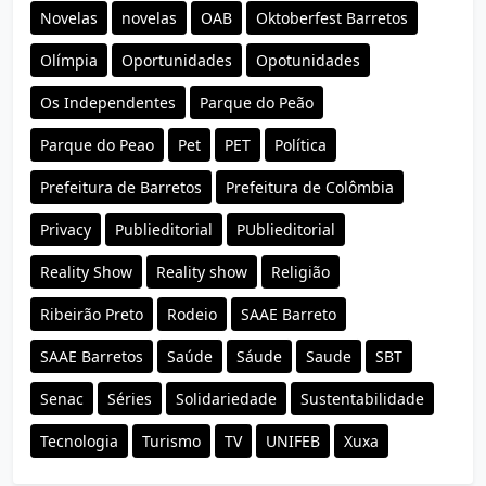
Novelas
novelas
OAB
Oktoberfest Barretos
Olímpia
Oportunidades
Opotunidades
Os Independentes
Parque do Peão
Parque do Peao
Pet
PET
Política
Prefeitura de Barretos
Prefeitura de Colômbia
Privacy
Publieditorial
PUblieditorial
Reality Show
Reality show
Religião
Ribeirão Preto
Rodeio
SAAE Barreto
SAAE Barretos
Saúde
Sáude
Saude
SBT
Senac
Séries
Solidariedade
Sustentabilidade
Tecnologia
Turismo
TV
UNIFEB
Xuxa