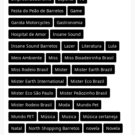
Festa do Peão de Barretos
Game
Garota Motorcycles
Gastronomia
Hospital de Amor
Insane Sound
Insane Sound Barretos
Lazer
Literatura
Lula
Meio Ambiente
Miss
Miss Boiadeirinha Brasil
Miss Rodeio Brasil
Mister
Mister Earth Brazil
Mister Earth International
Mister Eco Brazil
Mister Eco São Paulo
Mister Peãozinho Brasil
Mister Rodeio Brasil
Moda
Mundo Pet
Mundo PET
Música
Musica
Música sertaneja
Natal
North Shopping Barretos
novela
Novela