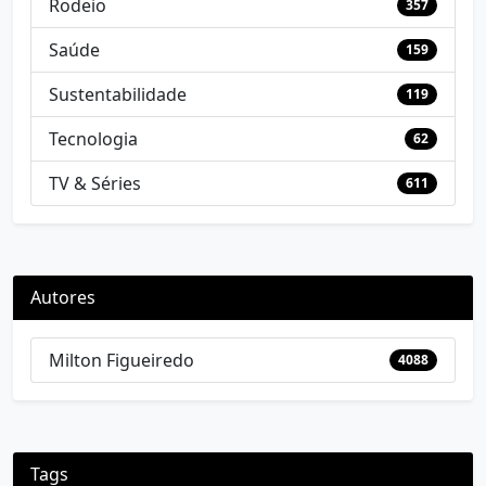
Rodeio
357
Saúde
159
Sustentabilidade
119
Tecnologia
62
TV & Séries
611
Autores
Milton Figueiredo
4088
Tags