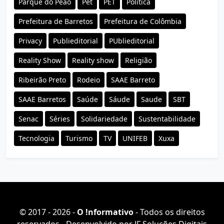
Parque do Peao
Pet
PET
Política
Prefeitura de Barretos
Prefeitura de Colômbia
Privacy
Publieditorial
PUblieditorial
Reality Show
Reality show
Religião
Ribeirão Preto
Rodeio
SAAE Barreto
SAAE Barretos
Saúde
Sáude
Saude
SBT
Senac
Séries
Solidariedade
Sustentabilidade
Tecnologia
Turismo
TV
UNIFEB
Xuxa
© 2017 - 2026 -
O ǃnformativo
- Todos os direitos
reservados - Desenvolvido por
JF Soluções Digitais