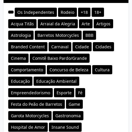
Os Independentes
Rodeio
+18
18+
Acqua Titãs
Arraial da Alegria
Arte
Artigos
Astrologia
Barretos Motorcycles
BBB
Branded Content
Carnaval
Cidade
Cidades
Cinema
Comitê Baixo Pardo/Grande
Comportamento
Concurso de Beleza
Cultura
Educação
Educação Ambiental
Empreendedorismo
Esporte
Fé
Festa do Peão de Barretos
Game
Garota Motorcycles
Gastronomia
Hospital de Amor
Insane Sound