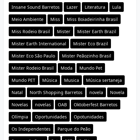
Insane Sound Barretos
Lazer
Literatura
Lula
Meio Ambiente
Miss
Miss Boiadeirinha Brasil
Miss Rodeio Brasil
Mister
Mister Earth Brazil
Mister Earth International
Mister Eco Brazil
Mister Eco São Paulo
Mister Peãozinho Brasil
Mister Rodeio Brasil
Moda
Mundo Pet
Mundo PET
Música
Musica
Música sertaneja
Natal
North Shopping Barretos
novela
Novela
Novelas
novelas
OAB
Oktoberfest Barretos
Olímpia
Oportunidades
Opotunidades
Os Independentes
Parque do Peão