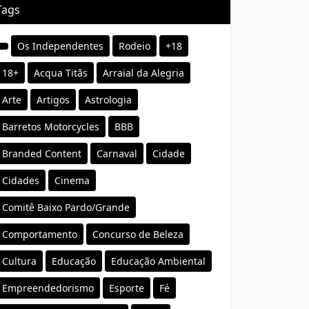
Tags
Os Independentes
Rodeio
+18
18+
Acqua Titãs
Arraial da Alegria
Arte
Artigos
Astrologia
Barretos Motorcycles
BBB
Branded Content
Carnaval
Cidade
Cidades
Cinema
Comitê Baixo Pardo/Grande
Comportamento
Concurso de Beleza
Cultura
Educação
Educação Ambiental
Empreendedorismo
Esporte
Fé