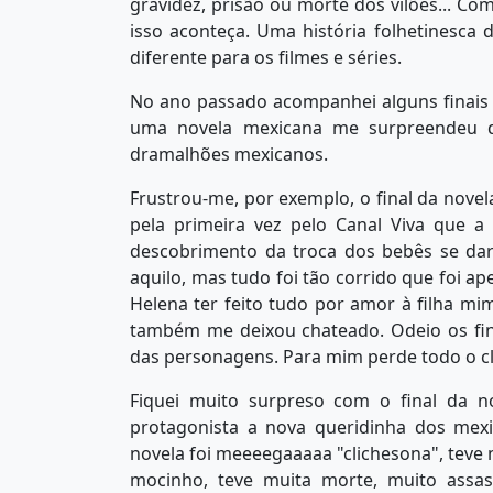
gravidez, prisão ou morte dos vilões... C
isso aconteça. Uma história folhetinesca de
diferente para os filmes e séries.
No ano passado acompanhei alguns finais 
uma novela mexicana me surpreendeu dem
dramalhões mexicanos.
Frustrou-me, por exemplo, o final da nove
pela primeira vez pelo Canal Viva que 
descobrimento da troca dos bebês se dar
aquilo, mas tudo foi tão corrido que foi a
Helena ter feito tudo por amor à filha mi
também me deixou chateado. Odeio os fin
das personagens. Para mim perde todo o cli
Fiquei muito surpreso com o final da n
protagonista a nova queridinha dos mex
novela foi meeeegaaaaa "clichesona", teve
mocinho, teve muita morte, muito assas