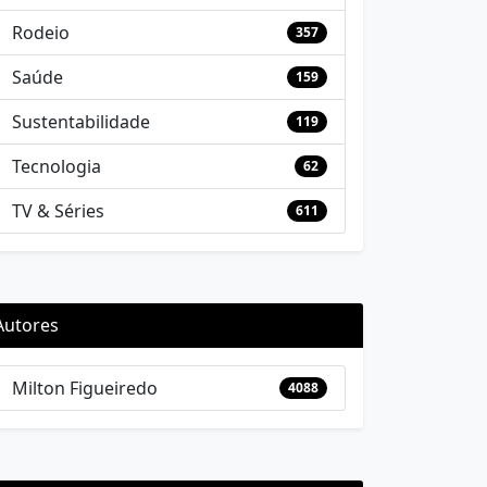
Rodeio
357
Saúde
159
Sustentabilidade
119
Tecnologia
62
TV & Séries
611
Autores
Milton Figueiredo
4088