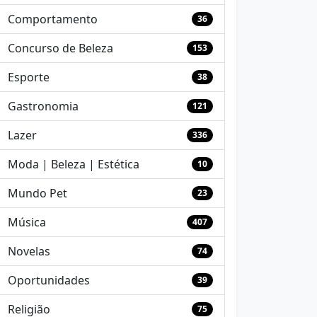
Comportamento
36
Concurso de Beleza
153
Esporte
38
Gastronomia
121
Lazer
336
Moda | Beleza | Estética
10
Mundo Pet
23
Música
407
Novelas
74
Oportunidades
39
Religião
75