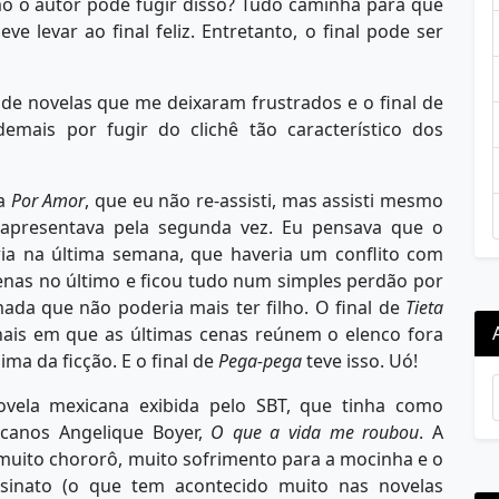
omo o autor pode fugir disso? Tudo caminha para que
ve levar ao final feliz. Entretanto, o final pode ser
de novelas que me deixaram frustrados e o final de
ais por fugir do clichê tão característico dos
la
Por Amor
, que eu não re-assisti, mas assisti mesmo
a apresentava pela segunda vez. Eu pensava que o
ia na última semana, que haveria um conflito com
penas no último e ficou tudo num simples perdão por
mada que não poderia mais ter filho. O final de
Tieta
ais em que as últimas cenas reúnem o elenco fora
ma da ficção. E o final de
Pega-pega
teve isso. Uó!
ovela mexicana exibida pelo SBT, que tinha como
icanos Angelique Boyer,
O que a vida me roubou
. A
 muito chororô, muito sofrimento para a mocinha e o
sinato (o que tem acontecido muito nas novelas