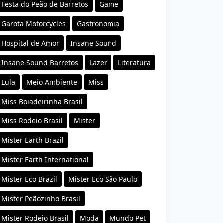
Festa do Peão de Barretos
Game
Garota Motorcycles
Gastronomia
Hospital de Amor
Insane Sound
Insane Sound Barretos
Lazer
Literatura
Lula
Meio Ambiente
Miss
Miss Boiadeirinha Brasil
Miss Rodeio Brasil
Mister
Mister Earth Brazil
Mister Earth International
Mister Eco Brazil
Mister Eco São Paulo
Mister Peãozinho Brasil
Mister Rodeio Brasil
Moda
Mundo Pet