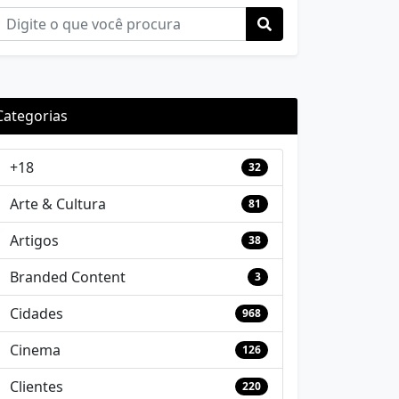
Categorias
+18
32
Arte & Cultura
81
Artigos
38
Branded Content
3
Cidades
968
Cinema
126
Clientes
220