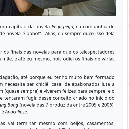
timo capítulo da novela
Pega-pega
, na companhia de
 de novela é bobo!". Aliás, eu sempre ouço isso dela
 os finais das novelas para que os telespectadores
mãe, e até eu mesmo, pois odiei os finais de várias
dagação, até porque eu tenho muito bem formado
 necessita ser chiclê: casal de apaixonados luta a
m (quase sempre) e viverem felizes para sempre, e o
ue tentaram fugir desse conceito criado no início do
ang Bang
(novela das 7 produzida entre 2005 e 2006),
e é
Apocalipse
.
las vai terminar mesmo com beijos, casamentos,