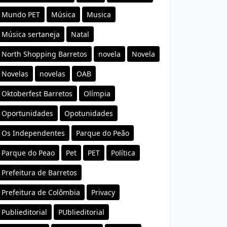
Mundo PET
Música
Musica
Música sertaneja
Natal
North Shopping Barretos
novela
Novela
Novelas
novelas
OAB
Oktoberfest Barretos
Olímpia
Oportunidades
Opotunidades
Os Independentes
Parque do Peão
Parque do Peao
Pet
PET
Política
Prefeitura de Barretos
Prefeitura de Colômbia
Privacy
Publieditorial
PUblieditorial