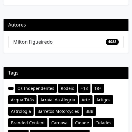
Autores
Milton Figueiredo
4088
Tags
Os Independentes
Rodeio
+18
18+
Acqua Titãs
Arraial da Alegria
Arte
Artigos
Astrologia
Barretos Motorcycles
BBB
Branded Content
Carnaval
Cidade
Cidades