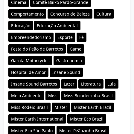
Cinema
Comitê Baixo Pardo/Grande
Comportamento
Concurso de Beleza
Cultura
Educação
Educação Ambiental
Empreendedorismo
Esporte
Fé
Festa do Peão de Barretos
Game
Garota Motorcycles
Gastronomia
Hospital de Amor
Insane Sound
Insane Sound Barretos
Lazer
Literatura
Lula
Meio Ambiente
Miss
Miss Boiadeirinha Brasil
Miss Rodeio Brasil
Mister
Mister Earth Brazil
Mister Earth International
Mister Eco Brazil
Mister Eco São Paulo
Mister Peãozinho Brasil