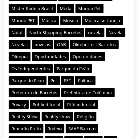
Mister Rodeio Brasil
Moda
Mundo Pet
Mundo PET
Música
Musica
Música sertaneja
Natal
North Shopping Barretos
novela
Novela
Novelas
novelas
OAB
Oktoberfest Barretos
Olímpia
Oportunidades
Opotunidades
Os Independentes
Parque do Peão
Parque do Peao
Pet
PET
Política
Prefeitura de Barretos
Prefeitura de Colômbia
Privacy
Publieditorial
PUblieditorial
Reality Show
Reality show
Religião
Ribeirão Preto
Rodeio
SAAE Barreto