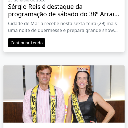
Sérgio Reis é destaque da
programação de sábado do 38º Arraial
da Alegria
Cidade de Maria recebe nesta sexta-feira (29) mais
uma noite de quermesse e prepara grande show
sertanejo para sábado (30), com entrada gratuita
Continuar Lendo