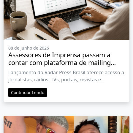
08 de Junho de 2026
Assessores de Imprensa passam a
contar com plataforma de mailing
com mais de 4 mil contatos da mídia
Lançamento do Radar Press Brasil oferece acesso a
brasileira
jornalistas, rádios, TVs, portais, revistas e
influenciadores de todo o país
Continuar Lendo