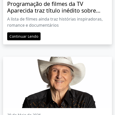
Programação de filmes da TV
Aparecida traz título inédito sobre
futebol
A lista de filmes ainda traz histórias inspiradoras,
romance e documentários
Continuar Lendo
29 de Maio de 2026