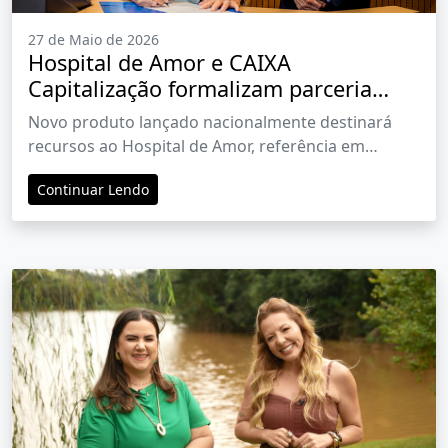
27 de Maio de 2026
Hospital de Amor e CAIXA
Capitalização formalizam parceria
nacional para fortalecimento do
Novo produto lançado nacionalmente destinará
atendimento oncológico gratuito
recursos ao Hospital de Amor, referência em
oncologia gratuita no Brasil
Continuar Lendo