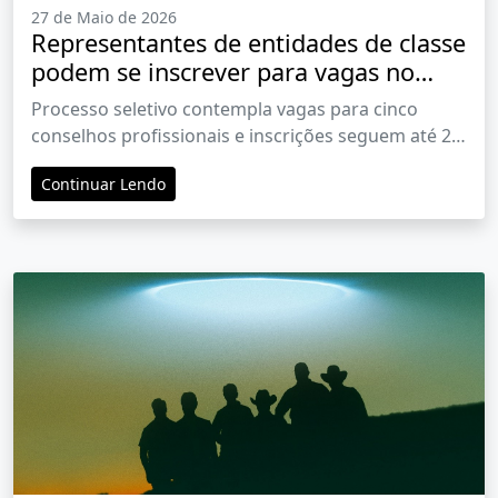
27 de Maio de 2026
Representantes de entidades de classe
podem se inscrever para vagas no
Conselho Curador da Fundação
Processo seletivo contempla vagas para cinco
Educacional de Barretos
conselhos profissionais e inscrições seguem até 2
de junho de 2026
Continuar Lendo