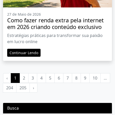
27 de Maio de 2026
Como fazer renda extra pela internet
em 2026 criando conteúdo exclusivo
Estratégias práticas para transformar sua paixão
em lucro online
Continuar Lendo
‹
1
2
3
4
5
6
7
8
9
10
...
204
205
›
Busca