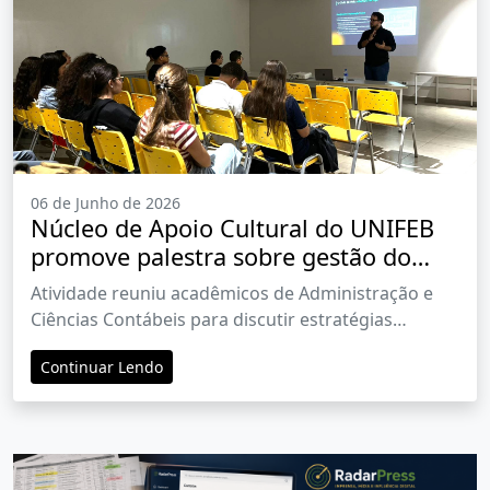
06 de Junho de 2026
Núcleo de Apoio Cultural do UNIFEB
promove palestra sobre gestão do
North Shopping Barretos e aproxima
Atividade reuniu acadêmicos de Administração e
estudantes da realidade do mercado
Ciências Contábeis para discutir estratégias
empresariais, desenvolvimento regional e
Continuar Lendo
oportunidades de negócios