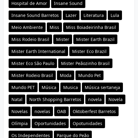
Hospital de Amor
Insane Sound
Insane Sound Barretos
Lazer
Literatura
Lula
Meio Ambiente
Miss
Miss Boiadeirinha Brasil
Miss Rodeio Brasil
Mister
Mister Earth Brazil
Mister Earth International
Mister Eco Brazil
Mister Eco São Paulo
Mister Peãozinho Brasil
Mister Rodeio Brasil
Moda
Mundo Pet
Mundo PET
Música
Musica
Música sertaneja
Natal
North Shopping Barretos
novela
Novela
Novelas
novelas
OAB
Oktoberfest Barretos
Olímpia
Oportunidades
Opotunidades
Os Independentes
Parque do Peão