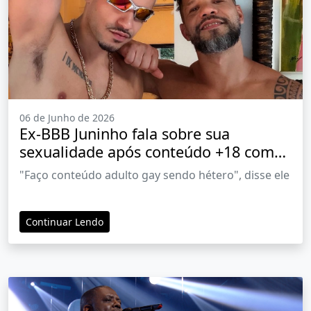
06 de Junho de 2026
Ex-BBB Juninho fala sobre sua
sexualidade após conteúdo +18 com
outro homem e afirma ser hétero
"Faço conteúdo adulto gay sendo hétero", disse ele
Continuar Lendo