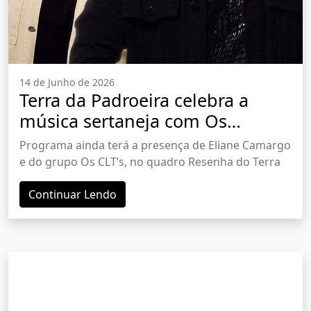
14 de Junho de 2026
Terra da Padroeira celebra a
música sertaneja com Os
Cuiabanos
Programa ainda terá a presença de Eliane Camargo
e do grupo Os CLT’s, no quadro Resenha do Terra
Continuar Lendo