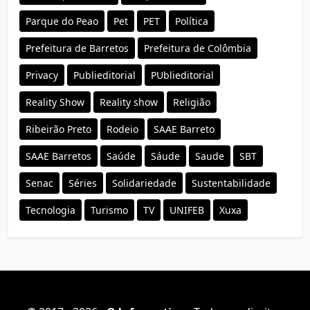
Parque do Peao
Pet
PET
Política
Prefeitura de Barretos
Prefeitura de Colômbia
Privacy
Publieditorial
PUblieditorial
Reality Show
Reality show
Religião
Ribeirão Preto
Rodeio
SAAE Barreto
SAAE Barretos
Saúde
Sáude
Saude
SBT
Senac
Séries
Solidariedade
Sustentabilidade
Tecnologia
Turismo
TV
UNIFEB
Xuxa