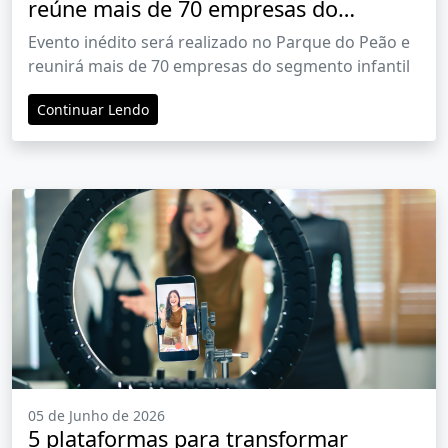
reúne mais de 70 empresas do
universo infantil no Parque do Peão
Evento inédito será realizado no Parque do Peão e
reunirá mais de 70 empresas do segmento infantil
Continuar Lendo
05 de Junho de 2026
5 plataformas para transformar