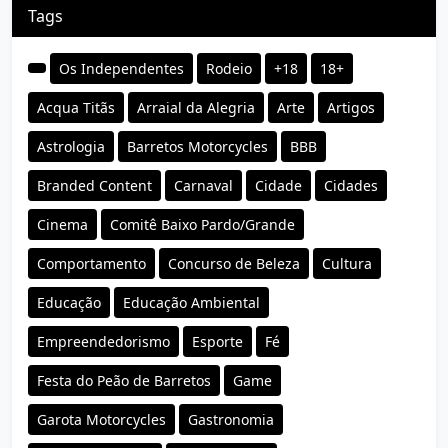
Tags
Os Independentes
Rodeio
+18
18+
Acqua Titãs
Arraial da Alegria
Arte
Artigos
Astrologia
Barretos Motorcycles
BBB
Branded Content
Carnaval
Cidade
Cidades
Cinema
Comitê Baixo Pardo/Grande
Comportamento
Concurso de Beleza
Cultura
Educação
Educação Ambiental
Empreendedorismo
Esporte
Fé
Festa do Peão de Barretos
Game
Garota Motorcycles
Gastronomia