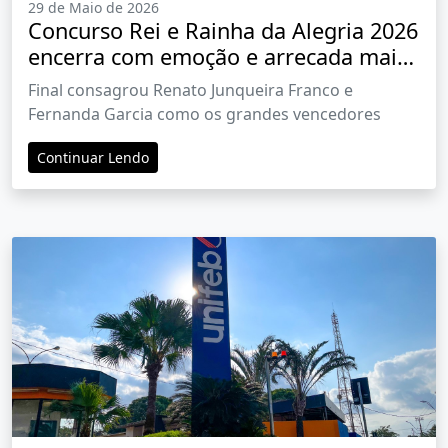
29 de Maio de 2026
Concurso Rei e Rainha da Alegria 2026
encerra com emoção e arrecada mais
de R$ 1 milhão para a Cidade de
Final consagrou Renato Junqueira Franco e
Maria
Fernanda Garcia como os grandes vencedores
Continuar Lendo