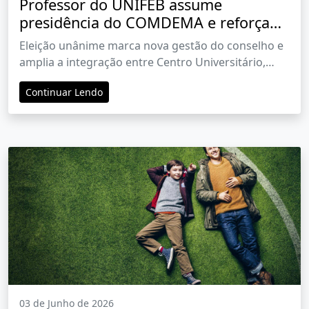
Professor do UNIFEB assume
presidência do COMDEMA e reforça
protagonismo da instituição nas
Eleição unânime marca nova gestão do conselho e
questões ambientais
amplia a integração entre Centro Universitário,
poder público e sociedade civil em Barretos
Continuar Lendo
03 de Junho de 2026