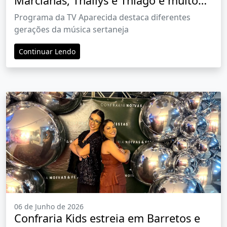
Marcianas, Thallys e Thiago e muito
mais neste domingo
Programa da TV Aparecida destaca diferentes
gerações da música sertaneja
Continuar Lendo
06 de Junho de 2026
Confraria Kids estreia em Barretos e