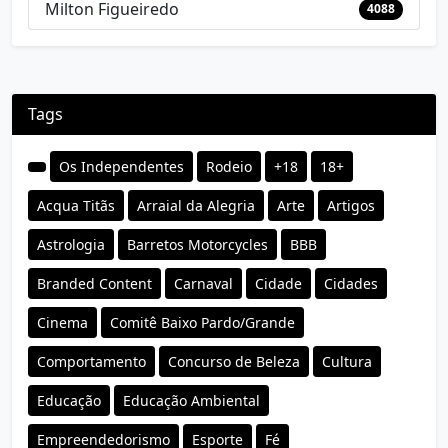
Milton Figueiredo
4088
Tags
Os Independentes
Rodeio
+18
18+
Acqua Titãs
Arraial da Alegria
Arte
Artigos
Astrologia
Barretos Motorcycles
BBB
Branded Content
Carnaval
Cidade
Cidades
Cinema
Comitê Baixo Pardo/Grande
Comportamento
Concurso de Beleza
Cultura
Educação
Educação Ambiental
Empreendedorismo
Esporte
Fé