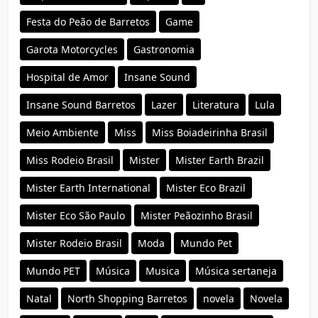
Festa do Peão de Barretos
Game
Garota Motorcycles
Gastronomia
Hospital de Amor
Insane Sound
Insane Sound Barretos
Lazer
Literatura
Lula
Meio Ambiente
Miss
Miss Boiadeirinha Brasil
Miss Rodeio Brasil
Mister
Mister Earth Brazil
Mister Earth International
Mister Eco Brazil
Mister Eco São Paulo
Mister Peãozinho Brasil
Mister Rodeio Brasil
Moda
Mundo Pet
Mundo PET
Música
Musica
Música sertaneja
Natal
North Shopping Barretos
novela
Novela