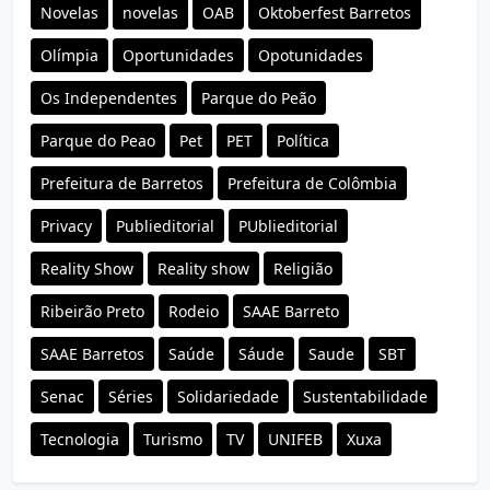
Novelas
novelas
OAB
Oktoberfest Barretos
Olímpia
Oportunidades
Opotunidades
Os Independentes
Parque do Peão
Parque do Peao
Pet
PET
Política
Prefeitura de Barretos
Prefeitura de Colômbia
Privacy
Publieditorial
PUblieditorial
Reality Show
Reality show
Religião
Ribeirão Preto
Rodeio
SAAE Barreto
SAAE Barretos
Saúde
Sáude
Saude
SBT
Senac
Séries
Solidariedade
Sustentabilidade
Tecnologia
Turismo
TV
UNIFEB
Xuxa