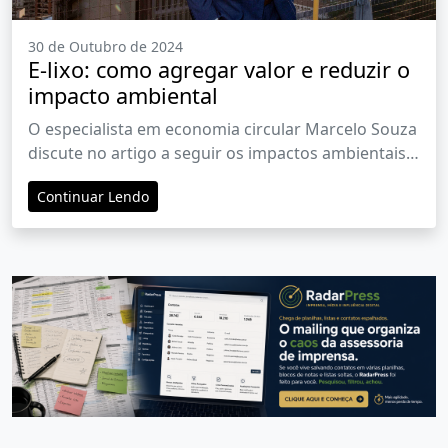
30 de Outubro de 2024
E-lixo: como agregar valor e reduzir o
impacto ambiental
O especialista em economia circular Marcelo Souza
discute no artigo a seguir os impactos ambientais e
econômicos do descarte inadequado de
Continuar Lendo
dispositivos eletroeletrônicos