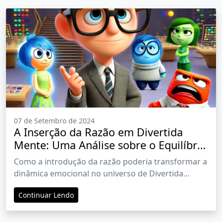
07 de Setembro de 2024
A Inserção da Razão em Divertida
Mente: Uma Análise sobre o Equilíbrio
entre Emoções e Lógica
Como a introdução da razão poderia transformar a
dinâmica emocional no universo de Divertida
Mente e o impacto desse equilíbrio no
Continuar Lendo
desenvolvimento humano