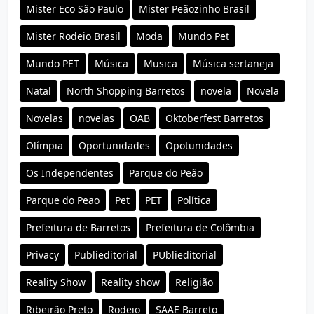
Mister Eco São Paulo
Mister Peãozinho Brasil
Mister Rodeio Brasil
Moda
Mundo Pet
Mundo PET
Música
Musica
Música sertaneja
Natal
North Shopping Barretos
novela
Novela
Novelas
novelas
OAB
Oktoberfest Barretos
Olímpia
Oportunidades
Opotunidades
Os Independentes
Parque do Peão
Parque do Peao
Pet
PET
Política
Prefeitura de Barretos
Prefeitura de Colômbia
Privacy
Publieditorial
PUblieditorial
Reality Show
Reality show
Religião
Ribeirão Preto
Rodeio
SAAE Barreto