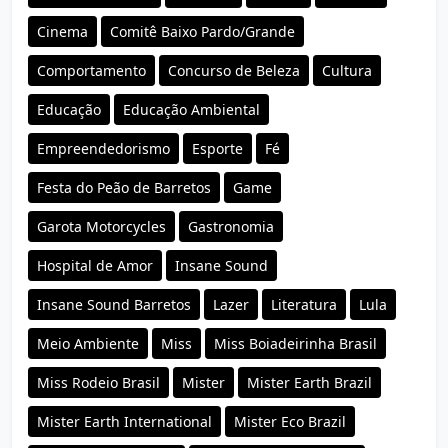
Cinema
Comitê Baixo Pardo/Grande
Comportamento
Concurso de Beleza
Cultura
Educação
Educação Ambiental
Empreendedorismo
Esporte
Fé
Festa do Peão de Barretos
Game
Garota Motorcycles
Gastronomia
Hospital de Amor
Insane Sound
Insane Sound Barretos
Lazer
Literatura
Lula
Meio Ambiente
Miss
Miss Boiadeirinha Brasil
Miss Rodeio Brasil
Mister
Mister Earth Brazil
Mister Earth International
Mister Eco Brazil