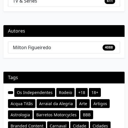
TV & Séries
611
Autores
Milton Figueiredo
4088
Tags
Os Independentes
Rodeio
+18
18+
Acqua Titãs
Arraial da Alegria
Arte
Artigos
Astrologia
Barretos Motorcycles
BBB
Branded Content
Carnaval
Cidade
Cidades