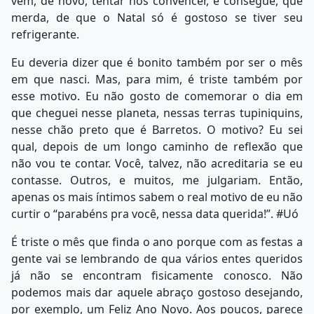
vem, de novo, tentar nos convencer, e consegue, que
merda, de que o Natal só é gostoso se tiver seu
refrigerante.
Eu deveria dizer que é bonito também por ser o mês
em que nasci. Mas, para mim, é triste também por
esse motivo. Eu não gosto de comemorar o dia em
que cheguei nesse planeta, nessas terras tupiniquins,
nesse chão preto que é Barretos. O motivo? Eu sei
qual, depois de um longo caminho de reflexão que
não vou te contar. Você, talvez, não acreditaria se eu
contasse. Outros, e muitos, me julgariam. Então,
apenas os mais íntimos sabem o real motivo de eu não
curtir o “parabéns pra você, nessa data querida!”. #Uó
É triste o mês que finda o ano porque com as festas a
gente vai se lembrando de qua vários entes queridos
já não se encontram fisicamente conosco. Não
podemos mais dar aquele abraço gostoso desejando,
por exemplo, um Feliz Ano Novo. Aos poucos, parece