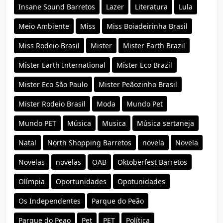
Insane Sound Barretos
Lazer
Literatura
Lula
Meio Ambiente
Miss
Miss Boiadeirinha Brasil
Miss Rodeio Brasil
Mister
Mister Earth Brazil
Mister Earth International
Mister Eco Brazil
Mister Eco São Paulo
Mister Peãozinho Brasil
Mister Rodeio Brasil
Moda
Mundo Pet
Mundo PET
Música
Musica
Música sertaneja
Natal
North Shopping Barretos
novela
Novela
Novelas
novelas
OAB
Oktoberfest Barretos
Olímpia
Oportunidades
Opotunidades
Os Independentes
Parque do Peão
Parque do Peao
Pet
PET
Política