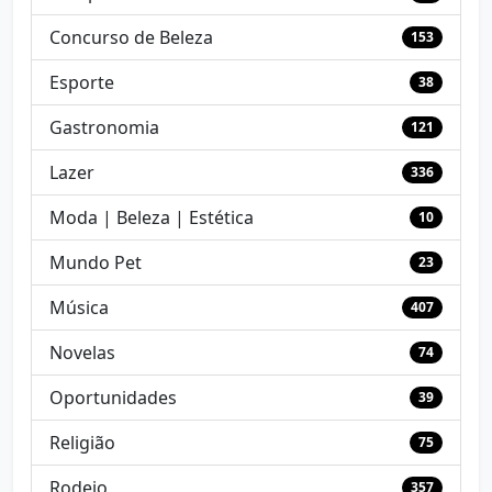
Concurso de Beleza
153
Esporte
38
Gastronomia
121
Lazer
336
Moda | Beleza | Estética
10
Mundo Pet
23
Música
407
Novelas
74
Oportunidades
39
Religião
75
Rodeio
357