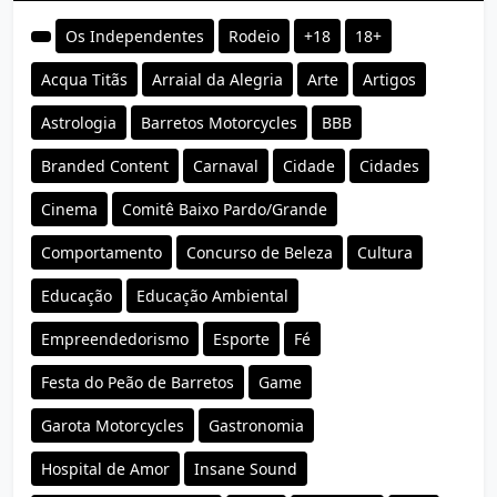
Os Independentes
Rodeio
+18
18+
Acqua Titãs
Arraial da Alegria
Arte
Artigos
Astrologia
Barretos Motorcycles
BBB
Branded Content
Carnaval
Cidade
Cidades
Cinema
Comitê Baixo Pardo/Grande
Comportamento
Concurso de Beleza
Cultura
Educação
Educação Ambiental
Empreendedorismo
Esporte
Fé
Festa do Peão de Barretos
Game
Garota Motorcycles
Gastronomia
Hospital de Amor
Insane Sound