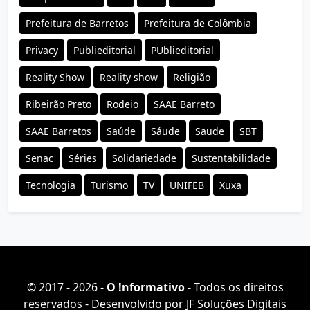
Prefeitura de Barretos
Prefeitura de Colômbia
Privacy
Publieditorial
PUblieditorial
Reality Show
Reality show
Religião
Ribeirão Preto
Rodeio
SAAE Barreto
SAAE Barretos
Saúde
Sáude
Saude
SBT
Senac
Séries
Solidariedade
Sustentabilidade
Tecnologia
Turismo
TV
UNIFEB
Xuxa
© 2017 - 2026 -
O ǃnformativo
- Todos os direitos
reservados - Desenvolvido por
JF Soluções Digitais