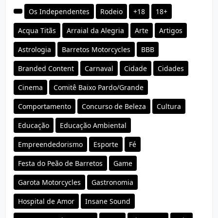
Os Independentes
Rodeio
+18
18+
Acqua Titãs
Arraial da Alegria
Arte
Artigos
Astrologia
Barretos Motorcycles
BBB
Branded Content
Carnaval
Cidade
Cidades
Cinema
Comitê Baixo Pardo/Grande
Comportamento
Concurso de Beleza
Cultura
Educação
Educação Ambiental
Empreendedorismo
Esporte
Fé
Festa do Peão de Barretos
Game
Garota Motorcycles
Gastronomia
Hospital de Amor
Insane Sound