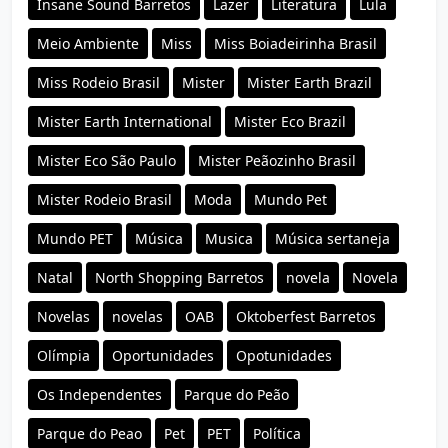
Insane Sound Barretos
Lazer
Literatura
Lula
Meio Ambiente
Miss
Miss Boiadeirinha Brasil
Miss Rodeio Brasil
Mister
Mister Earth Brazil
Mister Earth International
Mister Eco Brazil
Mister Eco São Paulo
Mister Peãozinho Brasil
Mister Rodeio Brasil
Moda
Mundo Pet
Mundo PET
Música
Musica
Música sertaneja
Natal
North Shopping Barretos
novela
Novela
Novelas
novelas
OAB
Oktoberfest Barretos
Olímpia
Oportunidades
Opotunidades
Os Independentes
Parque do Peão
Parque do Peao
Pet
PET
Política