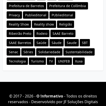
Prefeitura de Barretos
Prefeitura de Colômbia
Privacy
Publieditorial
PUblieditorial
Reality Show
Reality show
Religião
Ribeirão Preto
Rodeio
SAAE Barreto
SAAE Barretos
Saúde
Sáude
Saude
SBT
Senac
Séries
Solidariedade
Sustentabilidade
Tecnologia
Turismo
TV
UNIFEB
Xuxa
© 2017 - 2026 -
O ǃnformativo
- Todos os direitos
reservados - Desenvolvido por
JF Soluções Digitais