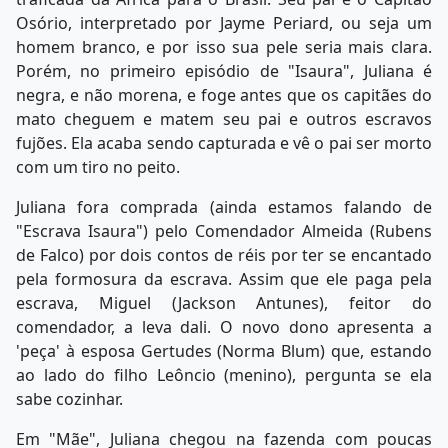
Osório, interpretado por Jayme Periard, ou seja um
homem branco, e por isso sua pele seria mais clara.
Porém, no primeiro episódio de "Isaura", Juliana é
negra, e não morena, e foge antes que os capitães do
mato cheguem e matem seu pai e outros escravos
fujões. Ela acaba sendo capturada e vê o pai ser morto
com um tiro no peito.
Juliana fora comprada (ainda estamos falando de
"Escrava Isaura") pelo Comendador Almeida (Rubens
de Falco) por dois contos de réis por ter se encantado
pela formosura da escrava. Assim que ele paga pela
escrava, Miguel (Jackson Antunes), feitor do
comendador, a leva dali. O novo dono apresenta a
'peça' à esposa Gertudes (Norma Blum) que, estando
ao lado do filho Leôncio (menino), pergunta se ela
sabe cozinhar.
Em "Mãe", Juliana chegou na fazenda com poucas