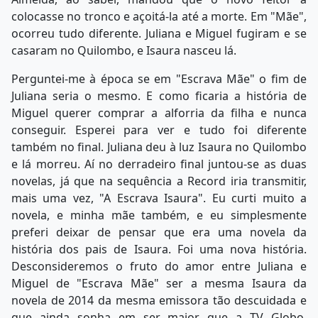
colocasse no tronco e açoitá-la até a morte. Em "Mãe",
ocorreu tudo diferente. Juliana e Miguel fugiram e se
casaram no Quilombo, e Isaura nasceu lá.
Perguntei-me à época se em "Escrava Mãe" o fim de
Juliana seria o mesmo. E como ficaria a história de
Miguel querer comprar a alforria da filha e nunca
conseguir. Esperei para ver e tudo foi diferente
também no final. Juliana deu à luz Isaura no Quilombo
e lá morreu. Aí no derradeiro final juntou-se as duas
novelas, já que na sequência a Record iria transmitir,
mais uma vez, "A Escrava Isaura". Eu curti muito a
novela, e minha mãe também, e eu simplesmente
preferi deixar de pensar que era uma novela da
história dos pais de Isaura. Foi uma nova história.
Desconsideremos o fruto do amor entre Juliana e
Miguel de "Escrava Mãe" ser a mesma Isaura da
novela de 2014 da mesma emissora tão descuidada e
que ainda sonha em ser maior que a TV Globo.