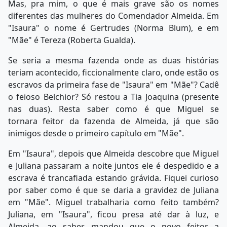
Mas, pra mim, o que é mais grave são os nomes
diferentes das mulheres do Comendador Almeida. Em
"Isaura" o nome é Gertrudes (Norma Blum), e em
"Mãe" é Tereza (Roberta Gualda).
Se seria a mesma fazenda onde as duas histórias
teriam acontecido, ficcionalmente claro, onde estão os
escravos da primeira fase de "Isaura" em "Mãe"? Cadê
o feioso Belchior? Só restou a Tia Joaquina (presente
nas duas). Resta saber como é que Miguel se
tornara feitor da fazenda de Almeida, já que são
inimigos desde o primeiro capítulo em "Mãe".
Em "Isaura", depois que Almeida descobre que Miguel
e Juliana passaram a noite juntos ele é despedido e a
escrava é trancafiada estando grávida. Fiquei curioso
por saber como é que se daria a gravidez de Juliana
em "Mãe". Miguel trabalharia como feito também?
Juliana, em "Isaura", ficou presa até dar à luz, e
Almeida, ao saber, mandou que o novo feitor a