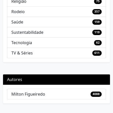
Religião
75
Rodeio
357
Saúde
159
Sustentabilidade
119
Tecnologia
62
TV & Séries
611
Autores
Milton Figueiredo
4088