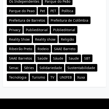
Os Independentes
Parque do Peão
Parque do Peao
Pet
PET
Política
Prefeitura de Barretos
Prefeitura de Colômbia
Privacy
Publieditorial
PUblieditorial
Reality Show
Reality show
Religião
Ribeirão Preto
Rodeio
SAAE Barreto
SAAE Barretos
Saúde
Sáude
Saude
SBT
Senac
Séries
Solidariedade
Sustentabilidade
Tecnologia
Turismo
TV
UNIFEB
Xuxa