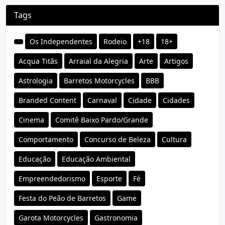
Tags
Os Independentes
Rodeio
+18
18+
Acqua Titãs
Arraial da Alegria
Arte
Artigos
Astrologia
Barretos Motorcycles
BBB
Branded Content
Carnaval
Cidade
Cidades
Cinema
Comitê Baixo Pardo/Grande
Comportamento
Concurso de Beleza
Cultura
Educação
Educação Ambiental
Empreendedorismo
Esporte
Fé
Festa do Peão de Barretos
Game
Garota Motorcycles
Gastronomia