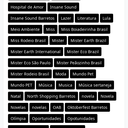
Hospital de Amor
Insane Sound
Insane Sound Barretos
Lazer
Literatura
Lula
Meio Ambiente
Miss
Miss Boiadeirinha Brasil
Miss Rodeio Brasil
Mister
Mister Earth Brazil
Mister Earth International
Mister Eco Brazil
Mister Eco São Paulo
Mister Peãozinho Brasil
Mister Rodeio Brasil
Moda
Mundo Pet
Mundo PET
Música
Musica
Música sertaneja
Natal
North Shopping Barretos
novela
Novela
Novelas
novelas
OAB
Oktoberfest Barretos
Olímpia
Oportunidades
Opotunidades