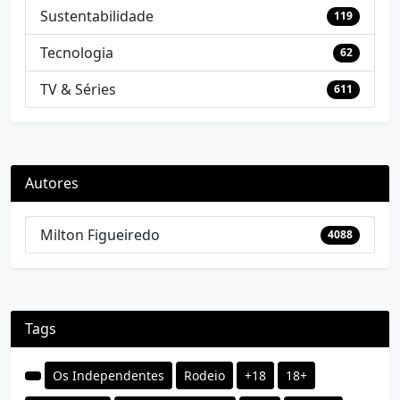
Sustentabilidade
119
Tecnologia
62
TV & Séries
611
Autores
Milton Figueiredo
4088
Tags
Os Independentes
Rodeio
+18
18+