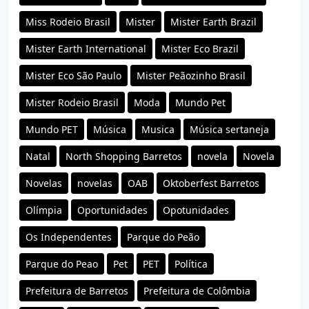
Miss Rodeio Brasil
Mister
Mister Earth Brazil
Mister Earth International
Mister Eco Brazil
Mister Eco São Paulo
Mister Peãozinho Brasil
Mister Rodeio Brasil
Moda
Mundo Pet
Mundo PET
Música
Musica
Música sertaneja
Natal
North Shopping Barretos
novela
Novela
Novelas
novelas
OAB
Oktoberfest Barretos
Olímpia
Oportunidades
Opotunidades
Os Independentes
Parque do Peão
Parque do Peao
Pet
PET
Política
Prefeitura de Barretos
Prefeitura de Colômbia