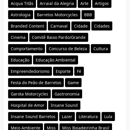
Acqua Titãs
Arraial da Alegria
Arte
Artigos
Astrologia
Barretos Motorcycles
BBB
Branded Content
Carnaval
Cidade
Cidades
Cinema
Comitê Baixo Pardo/Grande
Comportamento
Concurso de Beleza
Cultura
Educação
Educação Ambiental
Empreendedorismo
Esporte
Fé
Festa do Peão de Barretos
Game
Garota Motorcycles
Gastronomia
Hospital de Amor
Insane Sound
Insane Sound Barretos
Lazer
Literatura
Lula
Meio Ambiente
Miss
Miss Boiadeirinha Brasil