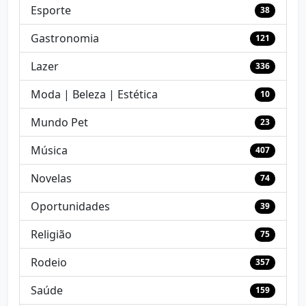
Esporte
38
Gastronomia
121
Lazer
336
Moda | Beleza | Estética
10
Mundo Pet
23
Música
407
Novelas
74
Oportunidades
39
Religião
75
Rodeio
357
Saúde
159