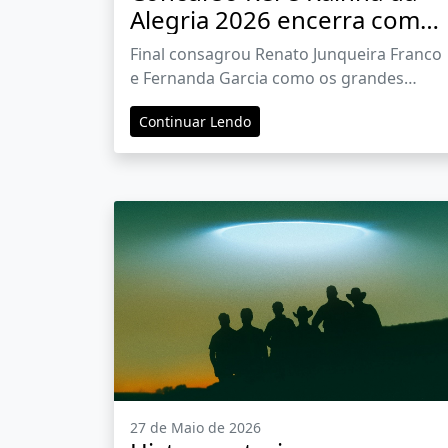
Alegria 2026 encerra com
emoção e arrecada mais de
Final consagrou Renato Junqueira Franco
R$ 1 milhão para a Cidade
e Fernanda Garcia como os grandes
de Maria
vencedores
Continuar Lendo
27 de Maio de 2026