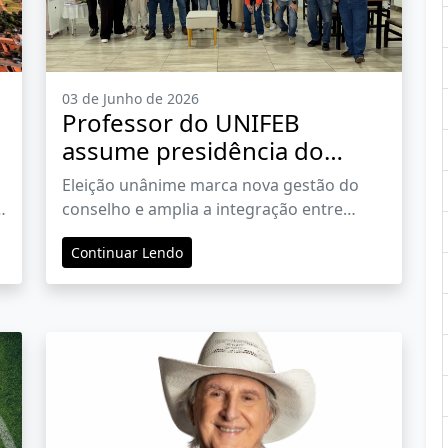
03 de Junho de 2026
Professor do UNIFEB
assume presidência do
COMDEMA e reforça
Eleição unânime marca nova gestão do
protagonismo da instituição
conselho e amplia a integração entre
nas questões ambientais
Centro Universitário, poder público e
Continuar Lendo
sociedade civil em Barretos