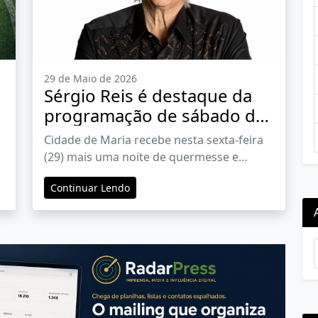
29 de Maio de 2026
Sérgio Reis é destaque da
programação de sábado do
38º Arraial da Alegria
Cidade de Maria recebe nesta sexta-feira
(29) mais uma noite de quermesse e
prepara grande show sertanejo para
Continuar Lendo
sábado (30), com entrada gratuita