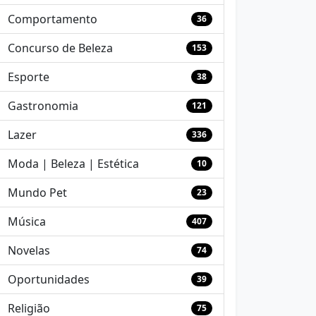
Comportamento
36
Concurso de Beleza
153
Esporte
38
Gastronomia
121
Lazer
336
Moda | Beleza | Estética
10
Mundo Pet
23
Música
407
Novelas
74
Oportunidades
39
Religião
75