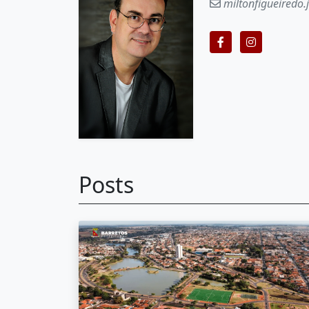
miltonfigueiredo.
Posts