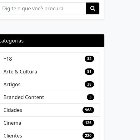
Categorias
+18
32
Arte & Cultura
81
Artigos
38
Branded Content
3
Cidades
968
Cinema
126
Clientes
220