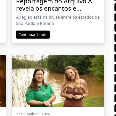
Reportagem do Arquivo A
o
revela os encantos e
aventuras da região de
A região está na divisa entre os estados de
Angra Doce
São Paulo e Paraná
Continuar Lendo
27 de Maio de 2026