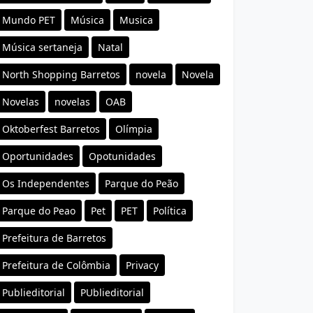
Mundo PET
Música
Musica
Música sertaneja
Natal
North Shopping Barretos
novela
Novela
Novelas
novelas
OAB
Oktoberfest Barretos
Olímpia
Oportunidades
Opotunidades
Os Independentes
Parque do Peão
Parque do Peao
Pet
PET
Política
Prefeitura de Barretos
Prefeitura de Colômbia
Privacy
Publieditorial
PUblieditorial