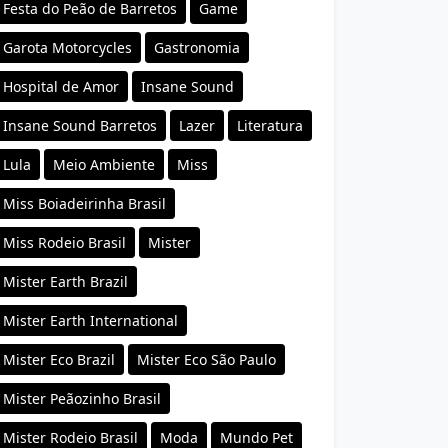
Festa do Peão de Barretos
Game
Garota Motorcycles
Gastronomia
Hospital de Amor
Insane Sound
Insane Sound Barretos
Lazer
Literatura
Lula
Meio Ambiente
Miss
Miss Boiadeirinha Brasil
Miss Rodeio Brasil
Mister
Mister Earth Brazil
Mister Earth International
Mister Eco Brazil
Mister Eco São Paulo
Mister Peãozinho Brasil
Mister Rodeio Brasil
Moda
Mundo Pet