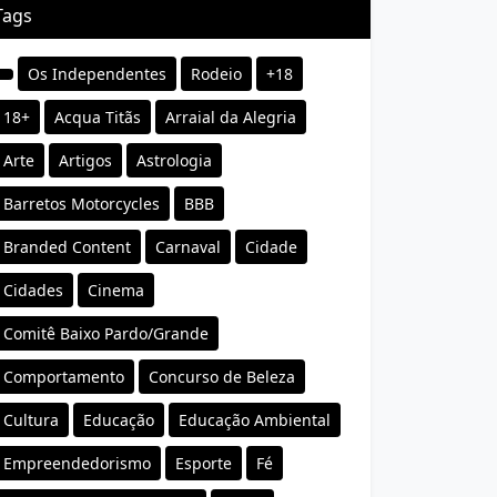
Tags
Os Independentes
Rodeio
+18
18+
Acqua Titãs
Arraial da Alegria
Arte
Artigos
Astrologia
Barretos Motorcycles
BBB
Branded Content
Carnaval
Cidade
Cidades
Cinema
Comitê Baixo Pardo/Grande
Comportamento
Concurso de Beleza
Cultura
Educação
Educação Ambiental
Empreendedorismo
Esporte
Fé