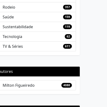
Rodeio
357
Saúde
159
Sustentabilidade
119
Tecnologia
62
TV & Séries
611
Autores
Milton Figueiredo
4088