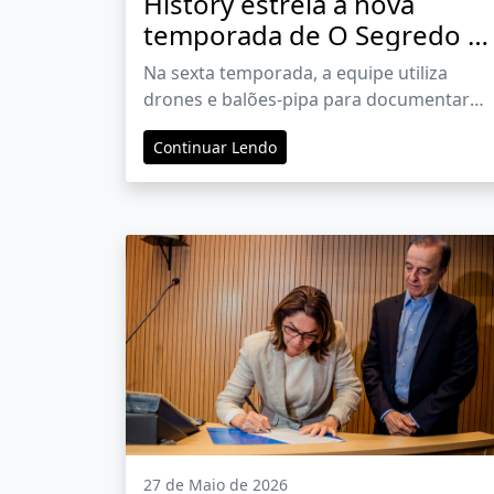
History estreia a nova
temporada de O Segredo d
Rancho Skinwalker
Na sexta temporada, a equipe utiliza
drones e balões-pipa para documentar
anomalias energéticas e radioativas
Continuar Lendo
27 de Maio de 2026