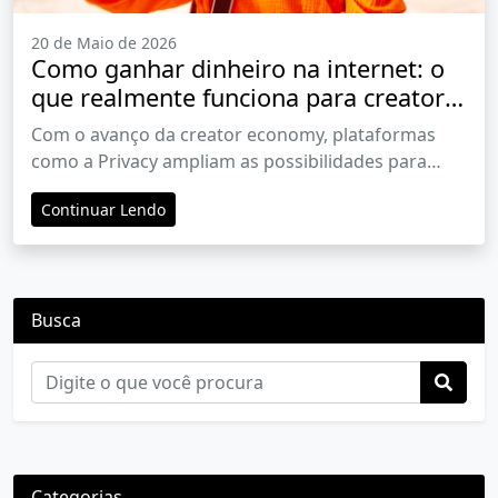
20 de Maio de 2026
Como ganhar dinheiro na internet: o
que realmente funciona para creators
hoje
Com o avanço da creator economy, plataformas
como a Privacy ampliam as possibilidades para
quem deseja transformar presença digital em
Continuar Lendo
fonte de renda.
Busca
Categorias