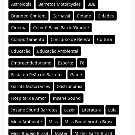
Astrologia
Barretos Motorcycles
BBB
Branded Content
Carnaval
Cidade
Cidades
Cinema
Comitê Baixo Pardo/Grande
Comportamento
Concurso de Beleza
Cultura
Educação
Educação Ambiental
Empreendedorismo
Esporte
Fé
Festa do Peão de Barretos
Game
Garota Motorcycles
Gastronomia
Hospital de Amor
Insane Sound
Insane Sound Barretos
Lazer
Literatura
Lula
Meio Ambiente
Miss
Miss Boiadeirinha Brasil
Miss Rodeio Brasil
Mister
Mister Earth Brazil