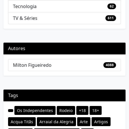
Tecnologia
62
TV & Séries
611
Autores
Milton Figueiredo
4088
Tags
Os Independentes
Rodeio
+18
18+
Acqua Titãs
Arraial da Alegria
Arte
Artigos