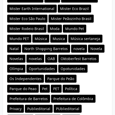
Mister Earth International
Mister Eco Brazil
Mister Eco São Paulo
Mister Peãozinho Brasil
Mister Rodeio Brasil
Moda
Mundo Pet
Mundo PET
Música
Musica
Música sertaneja
Natal
North Shopping Barretos
novela
Novela
Novelas
novelas
OAB
Oktoberfest Barretos
Olímpia
Oportunidades
Opotunidades
Os Independentes
Parque do Peão
Parque do Peao
Pet
PET
Política
Prefeitura de Barretos
Prefeitura de Colômbia
Privacy
Publieditorial
PUblieditorial