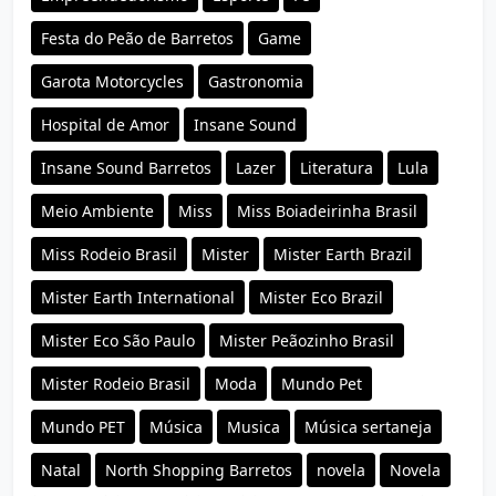
Festa do Peão de Barretos
Game
Garota Motorcycles
Gastronomia
Hospital de Amor
Insane Sound
Insane Sound Barretos
Lazer
Literatura
Lula
Meio Ambiente
Miss
Miss Boiadeirinha Brasil
Miss Rodeio Brasil
Mister
Mister Earth Brazil
Mister Earth International
Mister Eco Brazil
Mister Eco São Paulo
Mister Peãozinho Brasil
Mister Rodeio Brasil
Moda
Mundo Pet
Mundo PET
Música
Musica
Música sertaneja
Natal
North Shopping Barretos
novela
Novela