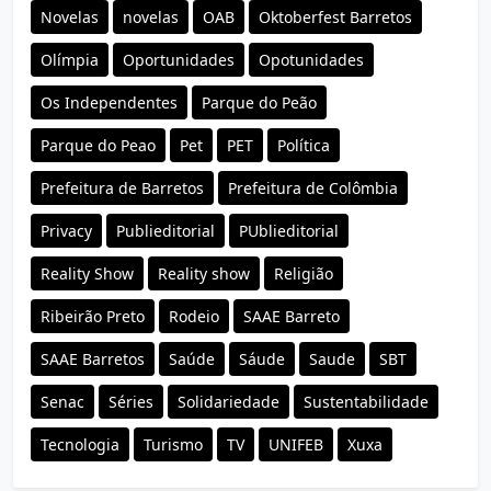
Novelas
novelas
OAB
Oktoberfest Barretos
Olímpia
Oportunidades
Opotunidades
Os Independentes
Parque do Peão
Parque do Peao
Pet
PET
Política
Prefeitura de Barretos
Prefeitura de Colômbia
Privacy
Publieditorial
PUblieditorial
Reality Show
Reality show
Religião
Ribeirão Preto
Rodeio
SAAE Barreto
SAAE Barretos
Saúde
Sáude
Saude
SBT
Senac
Séries
Solidariedade
Sustentabilidade
Tecnologia
Turismo
TV
UNIFEB
Xuxa