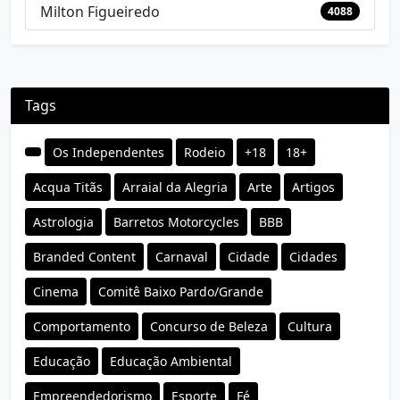
Milton Figueiredo
4088
Tags
Os Independentes
Rodeio
+18
18+
Acqua Titãs
Arraial da Alegria
Arte
Artigos
Astrologia
Barretos Motorcycles
BBB
Branded Content
Carnaval
Cidade
Cidades
Cinema
Comitê Baixo Pardo/Grande
Comportamento
Concurso de Beleza
Cultura
Educação
Educação Ambiental
Empreendedorismo
Esporte
Fé