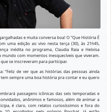
s gargalhadas e muita conversa boa! O “Que História É
om uma edição ao vivo nesta terça (30), às 21h45,
ença inédita no programa, Claudia Raia e Heloísa
odo mundo com momentos inesquecíveis que viveram.
 que se inscreveram para participar.
“Feliz de ver que as histórias das pessoas ainda
 tem sempre uma boa história pra contar e eu quero
elembrará passagens icônicas das seis temporadas e
 convidados, anônimos e famosos, além de animar a
icipa, é claro, com relatos curiosíssimos e fora do
10, escolhidos pelo próprio Porchat, já estão