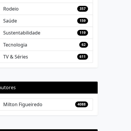
Rodeio
357
Saúde
159
Sustentabilidade
119
Tecnologia
62
TV & Séries
611
Autores
Milton Figueiredo
4088