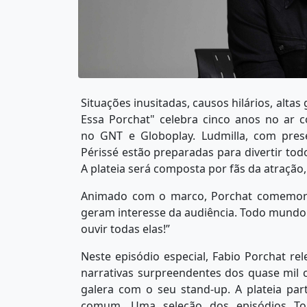
Situações inusitadas, causos hilários, alta
Essa Porchat" celebra cinco anos no ar c
no GNT e Globoplay. Ludmilla, com pres
Périssé estão preparadas para divertir t
A plateia será composta por fãs da atração,
Animado com o marco, Porchat comemora: 
geram interesse da audiência. Todo mundo
ouvir todas elas!”
Neste episódio especial, Fabio Porchat r
narrativas surpreendentes dos quase mil
galera com o seu stand-up. A plateia part
comum. Uma seleção dos episódios Top 