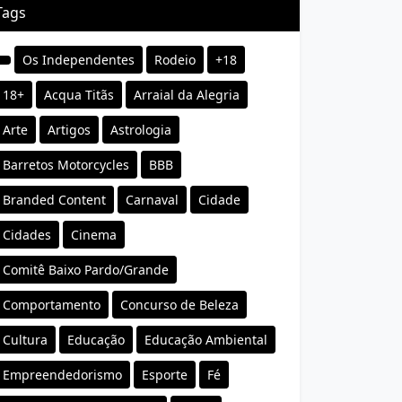
Tags
Os Independentes
Rodeio
+18
18+
Acqua Titãs
Arraial da Alegria
Arte
Artigos
Astrologia
Barretos Motorcycles
BBB
Branded Content
Carnaval
Cidade
Cidades
Cinema
Comitê Baixo Pardo/Grande
Comportamento
Concurso de Beleza
Cultura
Educação
Educação Ambiental
Empreendedorismo
Esporte
Fé