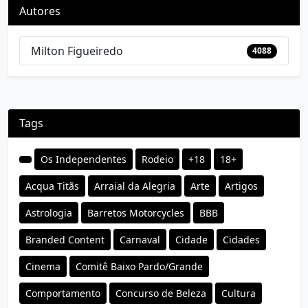
Autores
Milton Figueiredo
4088
Tags
Os Independentes
Rodeio
+18
18+
Acqua Titãs
Arraial da Alegria
Arte
Artigos
Astrologia
Barretos Motorcycles
BBB
Branded Content
Carnaval
Cidade
Cidades
Cinema
Comitê Baixo Pardo/Grande
Comportamento
Concurso de Beleza
Cultura