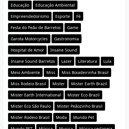
Educação
Educação Ambiental
Empreendedorismo
Esporte
Fé
Festa do Peão de Barretos
Game
Garota Motorcycles
Gastronomia
Hospital de Amor
Insane Sound
Insane Sound Barretos
Lazer
Literatura
Lula
Meio Ambiente
Miss
Miss Boiadeirinha Brasil
Miss Rodeio Brasil
Mister
Mister Earth Brazil
Mister Earth International
Mister Eco Brazil
Mister Eco São Paulo
Mister Peãozinho Brasil
Mister Rodeio Brasil
Moda
Mundo Pet
Mundo PET
Música
Musica
Música sertaneja