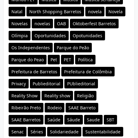
Natal
North Shopping Barretos
novela
Novela
Novelas
novelas
OAB
Oktoberfest Barretos
Olímpia
Oportunidades
Opotunidades
Os Independentes
Parque do Peão
Parque do Peao
Pet
PET
Política
Prefeitura de Barretos
Prefeitura de Colômbia
Privacy
Publieditorial
PUblieditorial
Reality Show
Reality show
Religião
Ribeirão Preto
Rodeio
SAAE Barreto
SAAE Barretos
Saúde
Sáude
Saude
SBT
Senac
Séries
Solidariedade
Sustentabilidade