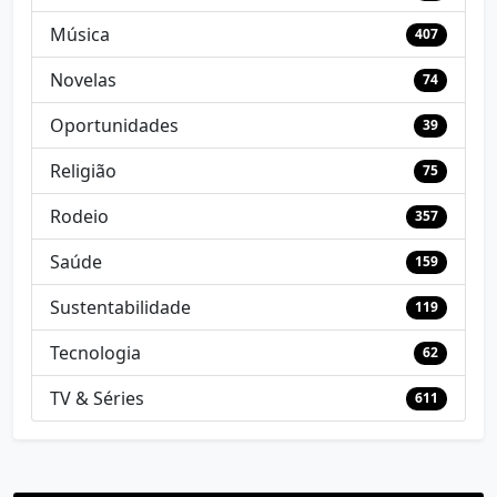
Música
407
Novelas
74
Oportunidades
39
Religião
75
Rodeio
357
Saúde
159
Sustentabilidade
119
Tecnologia
62
TV & Séries
611