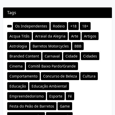
Tags
Os Independentes
Rodeio
+18
18+
Acqua Titãs
Arraial da Alegria
Arte
Artigos
Astrologia
Barretos Motorcycles
BBB
Branded Content
Carnaval
Cidade
Cidades
Cinema
Comitê Baixo Pardo/Grande
Comportamento
Concurso de Beleza
Cultura
Educação
Educação Ambiental
Empreendedorismo
Esporte
Fé
Festa do Peão de Barretos
Game