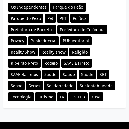
Os Independentes
Parque do Peão
Parque do Peao
Pet
PET
Política
Prefeitura de Barretos
Prefeitura de Colômbia
Privacy
Publieditorial
PUblieditorial
Reality Show
Reality show
Religião
Ribeirão Preto
Rodeio
SAAE Barreto
SAAE Barretos
Saúde
Sáude
Saude
SBT
Senac
Séries
Solidariedade
Sustentabilidade
Tecnologia
Turismo
TV
UNIFEB
Xuxa