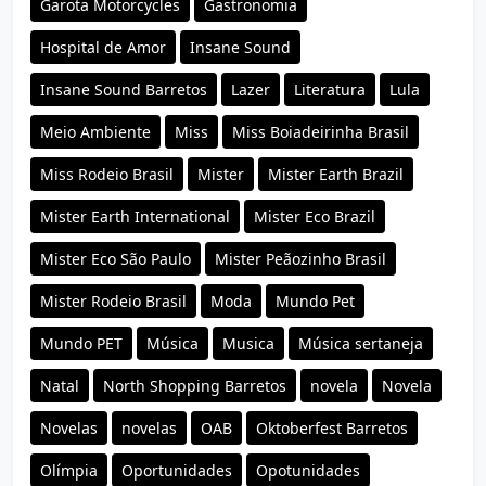
Garota Motorcycles
Gastronomia
Hospital de Amor
Insane Sound
Insane Sound Barretos
Lazer
Literatura
Lula
Meio Ambiente
Miss
Miss Boiadeirinha Brasil
Miss Rodeio Brasil
Mister
Mister Earth Brazil
Mister Earth International
Mister Eco Brazil
Mister Eco São Paulo
Mister Peãozinho Brasil
Mister Rodeio Brasil
Moda
Mundo Pet
Mundo PET
Música
Musica
Música sertaneja
Natal
North Shopping Barretos
novela
Novela
Novelas
novelas
OAB
Oktoberfest Barretos
Olímpia
Oportunidades
Opotunidades