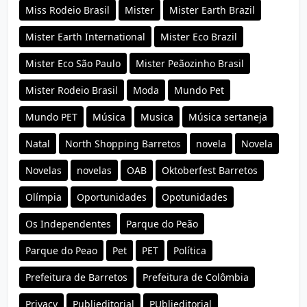
Miss Rodeio Brasil
Mister
Mister Earth Brazil
Mister Earth International
Mister Eco Brazil
Mister Eco São Paulo
Mister Peãozinho Brasil
Mister Rodeio Brasil
Moda
Mundo Pet
Mundo PET
Música
Musica
Música sertaneja
Natal
North Shopping Barretos
novela
Novela
Novelas
novelas
OAB
Oktoberfest Barretos
Olímpia
Oportunidades
Opotunidades
Os Independentes
Parque do Peão
Parque do Peao
Pet
PET
Política
Prefeitura de Barretos
Prefeitura de Colômbia
Privacy
Publieditorial
PUblieditorial