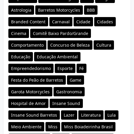
Astrologia
Barretos Motorcycles
BBB
Branded Content
Carnaval
Cidade
Cidades
Cinema
Comitê Baixo Pardo/Grande
Comportamento
Concurso de Beleza
Cultura
Educação
Educação Ambiental
Empreendedorismo
Esporte
Fé
Festa do Peão de Barretos
Game
Garota Motorcycles
Gastronomia
Hospital de Amor
Insane Sound
Insane Sound Barretos
Lazer
Literatura
Lula
Meio Ambiente
Miss
Miss Boiadeirinha Brasil