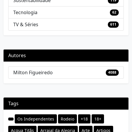
Sustentabilidade
119
Tecnologia
62
TV & Séries
611
Autores
Milton Figueiredo
4088
Tags
Os Independentes
Rodeio
+18
18+
Acqua Titãs
Arraial da Alegria
Arte
Artigos