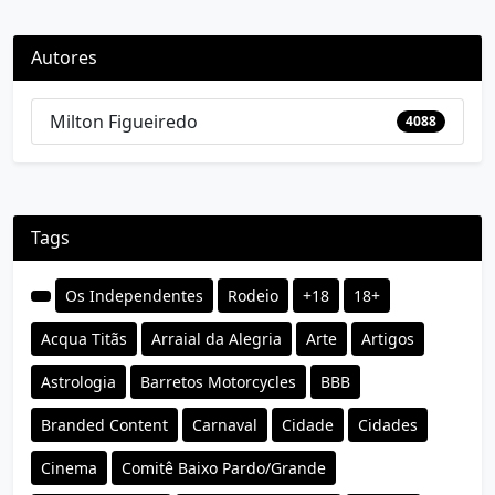
Autores
Milton Figueiredo
4088
Tags
Os Independentes
Rodeio
+18
18+
Acqua Titãs
Arraial da Alegria
Arte
Artigos
Astrologia
Barretos Motorcycles
BBB
Branded Content
Carnaval
Cidade
Cidades
Cinema
Comitê Baixo Pardo/Grande