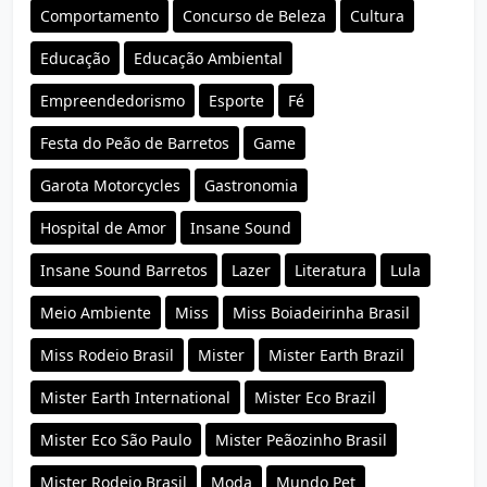
Comportamento
Concurso de Beleza
Cultura
Educação
Educação Ambiental
Empreendedorismo
Esporte
Fé
Festa do Peão de Barretos
Game
Garota Motorcycles
Gastronomia
Hospital de Amor
Insane Sound
Insane Sound Barretos
Lazer
Literatura
Lula
Meio Ambiente
Miss
Miss Boiadeirinha Brasil
Miss Rodeio Brasil
Mister
Mister Earth Brazil
Mister Earth International
Mister Eco Brazil
Mister Eco São Paulo
Mister Peãozinho Brasil
Mister Rodeio Brasil
Moda
Mundo Pet