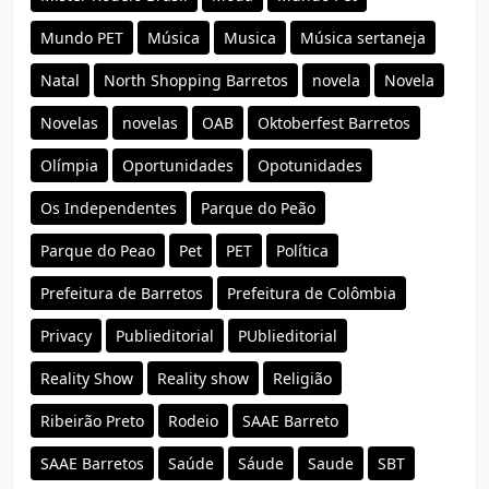
Mundo PET
Música
Musica
Música sertaneja
Natal
North Shopping Barretos
novela
Novela
Novelas
novelas
OAB
Oktoberfest Barretos
Olímpia
Oportunidades
Opotunidades
Os Independentes
Parque do Peão
Parque do Peao
Pet
PET
Política
Prefeitura de Barretos
Prefeitura de Colômbia
Privacy
Publieditorial
PUblieditorial
Reality Show
Reality show
Religião
Ribeirão Preto
Rodeio
SAAE Barreto
SAAE Barretos
Saúde
Sáude
Saude
SBT