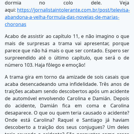
dormia no colo dele. Veja
aqui:
https://jornalistaintolerante.com.br/post/televisa-
abandona-a-velha-formula-das-novelas-de-marias-
choronas
Acabo de assistir ao capítulo 11, e não imagino o que
mais de surpresas a trama vai apresentar, porque
parece que não há mais o que ser contado. Espero ser
surpreendido até o último capítulo, que será o de
número 103. Haja fôlego e emoção!
A trama gira em torno da amizade de sois casais que
acaba desencadeando uma infidelidade. Três anos de
traições acabam sendo descobertos após um acidente
de automóvel envolvendo Carolina e Damián. Depois
do acidente, Damián fica em coma e Carolina
desaparece. O que ou quem teria causado o acidente?
Onde está Carolina? Raquel e Santiago já haviam
descoberto a traição dos seus conjugues? Um deles