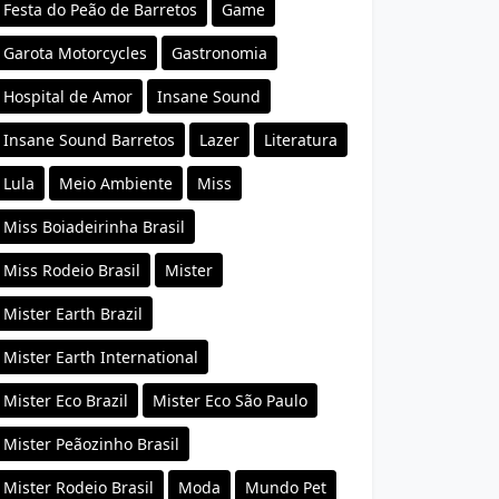
Festa do Peão de Barretos
Game
Garota Motorcycles
Gastronomia
Hospital de Amor
Insane Sound
Insane Sound Barretos
Lazer
Literatura
Lula
Meio Ambiente
Miss
Miss Boiadeirinha Brasil
Miss Rodeio Brasil
Mister
Mister Earth Brazil
Mister Earth International
Mister Eco Brazil
Mister Eco São Paulo
Mister Peãozinho Brasil
Mister Rodeio Brasil
Moda
Mundo Pet