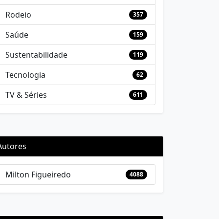
Rodeio
357
Saúde
159
Sustentabilidade
119
Tecnologia
62
TV & Séries
611
Autores
Milton Figueiredo
4088