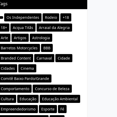
Tags
Os Independentes
Rodeio
+18
18+
Acqua Titãs
Arraial da Alegria
Arte
Artigos
Astrologia
Barretos Motorcycles
BBB
Branded Content
Carnaval
Cidade
Cidades
Cinema
Comitê Baixo Pardo/Grande
Comportamento
Concurso de Beleza
Cultura
Educação
Educação Ambiental
Empreendedorismo
Esporte
Fé