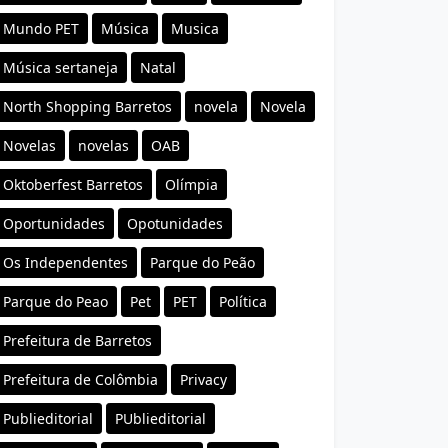
Mundo PET
Música
Musica
Música sertaneja
Natal
North Shopping Barretos
novela
Novela
Novelas
novelas
OAB
Oktoberfest Barretos
Olímpia
Oportunidades
Opotunidades
Os Independentes
Parque do Peão
Parque do Peao
Pet
PET
Política
Prefeitura de Barretos
Prefeitura de Colômbia
Privacy
Publieditorial
PUblieditorial