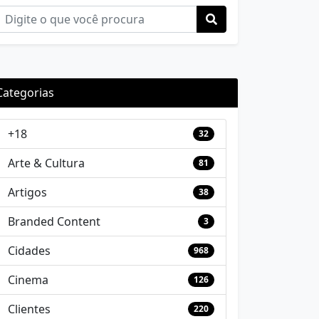
Categorias
+18
32
Arte & Cultura
81
Artigos
38
Branded Content
3
Cidades
968
Cinema
126
Clientes
220