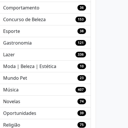
Comportamento
36
Concurso de Beleza
153
Esporte
38
Gastronomia
121
Lazer
336
Moda | Beleza | Estética
10
Mundo Pet
23
Música
407
Novelas
74
Oportunidades
39
Religião
75