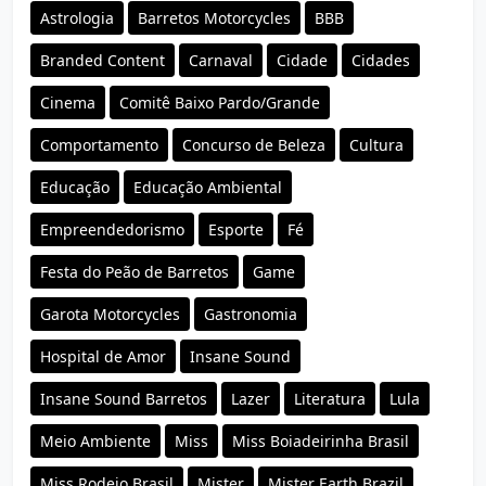
Astrologia
Barretos Motorcycles
BBB
Branded Content
Carnaval
Cidade
Cidades
Cinema
Comitê Baixo Pardo/Grande
Comportamento
Concurso de Beleza
Cultura
Educação
Educação Ambiental
Empreendedorismo
Esporte
Fé
Festa do Peão de Barretos
Game
Garota Motorcycles
Gastronomia
Hospital de Amor
Insane Sound
Insane Sound Barretos
Lazer
Literatura
Lula
Meio Ambiente
Miss
Miss Boiadeirinha Brasil
Miss Rodeio Brasil
Mister
Mister Earth Brazil