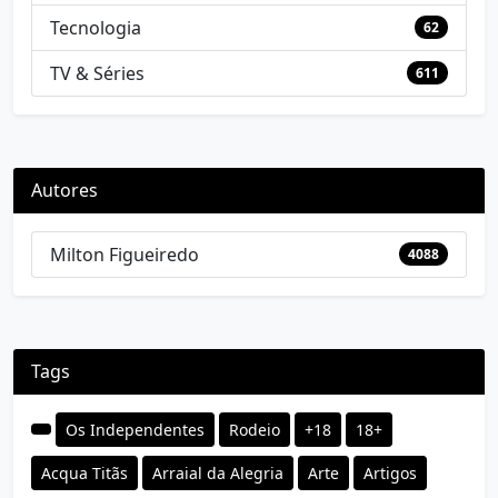
Tecnologia
62
TV & Séries
611
Autores
Milton Figueiredo
4088
Tags
Os Independentes
Rodeio
+18
18+
Acqua Titãs
Arraial da Alegria
Arte
Artigos