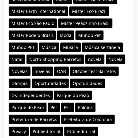
Mister Earth International
Mister Eco Brazil
Mister Eco São Paulo
Mister Peãozinho Brasil
Mister Rodeio Brasil
Moda
Mundo Pet
Mundo PET
Música
Musica
Música sertaneja
Natal
North Shopping Barretos
novela
Novela
Novelas
novelas
OAB
Oktoberfest Barretos
Olímpia
Oportunidades
Opotunidades
Os Independentes
Parque do Peão
Parque do Peao
Pet
PET
Política
Prefeitura de Barretos
Prefeitura de Colômbia
Privacy
Publieditorial
PUblieditorial