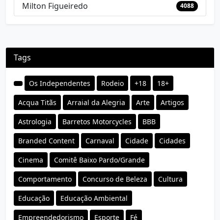
Milton Figueiredo
4088
Tags
Os Independentes
Rodeio
+18
18+
Acqua Titãs
Arraial da Alegria
Arte
Artigos
Astrologia
Barretos Motorcycles
BBB
Branded Content
Carnaval
Cidade
Cidades
Cinema
Comitê Baixo Pardo/Grande
Comportamento
Concurso de Beleza
Cultura
Educação
Educação Ambiental
Empreendedorismo
Esporte
Fé