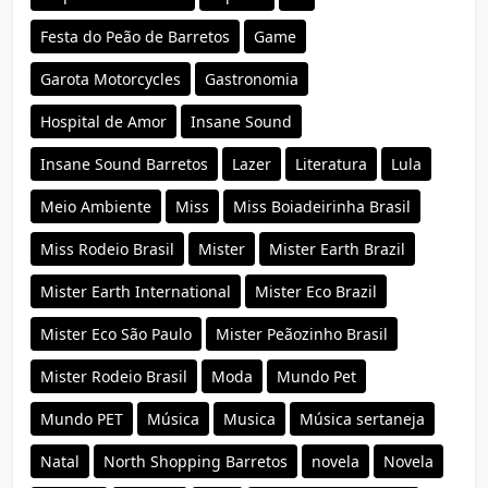
Festa do Peão de Barretos
Game
Garota Motorcycles
Gastronomia
Hospital de Amor
Insane Sound
Insane Sound Barretos
Lazer
Literatura
Lula
Meio Ambiente
Miss
Miss Boiadeirinha Brasil
Miss Rodeio Brasil
Mister
Mister Earth Brazil
Mister Earth International
Mister Eco Brazil
Mister Eco São Paulo
Mister Peãozinho Brasil
Mister Rodeio Brasil
Moda
Mundo Pet
Mundo PET
Música
Musica
Música sertaneja
Natal
North Shopping Barretos
novela
Novela