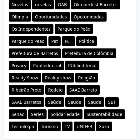
Novelas
novelas
OAB
Oktoberfest Barretos
Olímpia
Oportunidades
Opotunidades
Os Independentes
Parque do Peão
Parque do Peao
Pet
PET
Política
Prefeitura de Barretos
Prefeitura de Colômbia
Privacy
Publieditorial
PUblieditorial
Reality Show
Reality show
Religião
Ribeirão Preto
Rodeio
SAAE Barreto
SAAE Barretos
Saúde
Sáude
Saude
SBT
Senac
Séries
Solidariedade
Sustentabilidade
Tecnologia
Turismo
TV
UNIFEB
Xuxa