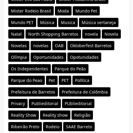
Mister Rodeio Brasil
Moda
Mundo Pet
Mundo PET
Música
Musica
Música sertaneja
Natal
North Shopping Barretos
novela
Novela
Novelas
novelas
OAB
Oktoberfest Barretos
Olímpia
Oportunidades
Opotunidades
Os Independentes
Parque do Peão
Parque do Peao
Pet
PET
Política
Prefeitura de Barretos
Prefeitura de Colômbia
Privacy
Publieditorial
PUblieditorial
Reality Show
Reality show
Religião
Ribeirão Preto
Rodeio
SAAE Barreto