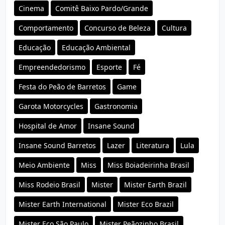
Cinema
Comitê Baixo Pardo/Grande
Comportamento
Concurso de Beleza
Cultura
Educação
Educação Ambiental
Empreendedorismo
Esporte
Fé
Festa do Peão de Barretos
Game
Garota Motorcycles
Gastronomia
Hospital de Amor
Insane Sound
Insane Sound Barretos
Lazer
Literatura
Lula
Meio Ambiente
Miss
Miss Boiadeirinha Brasil
Miss Rodeio Brasil
Mister
Mister Earth Brazil
Mister Earth International
Mister Eco Brazil
Mister Eco São Paulo
Mister Peãozinho Brasil