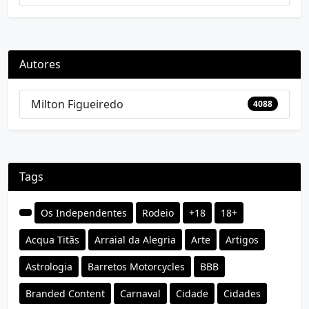
Autores
Milton Figueiredo
4088
Tags
Os Independentes
Rodeio
+18
18+
Acqua Titãs
Arraial da Alegria
Arte
Artigos
Astrologia
Barretos Motorcycles
BBB
Branded Content
Carnaval
Cidade
Cidades