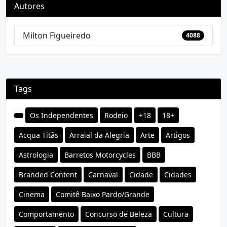
Autores
Milton Figueiredo
4088
Tags
Os Independentes
Rodeio
+18
18+
Acqua Titãs
Arraial da Alegria
Arte
Artigos
Astrologia
Barretos Motorcycles
BBB
Branded Content
Carnaval
Cidade
Cidades
Cinema
Comitê Baixo Pardo/Grande
Comportamento
Concurso de Beleza
Cultura