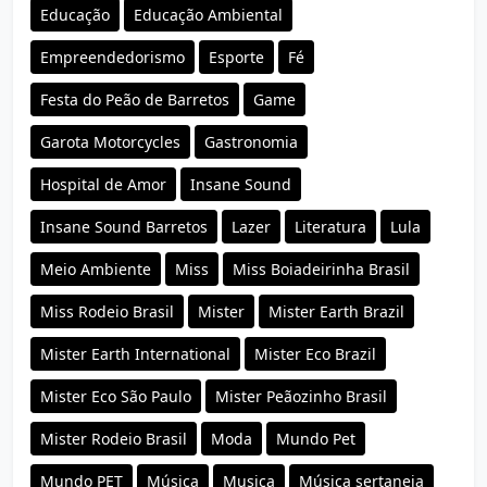
Educação
Educação Ambiental
Empreendedorismo
Esporte
Fé
Festa do Peão de Barretos
Game
Garota Motorcycles
Gastronomia
Hospital de Amor
Insane Sound
Insane Sound Barretos
Lazer
Literatura
Lula
Meio Ambiente
Miss
Miss Boiadeirinha Brasil
Miss Rodeio Brasil
Mister
Mister Earth Brazil
Mister Earth International
Mister Eco Brazil
Mister Eco São Paulo
Mister Peãozinho Brasil
Mister Rodeio Brasil
Moda
Mundo Pet
Mundo PET
Música
Musica
Música sertaneja