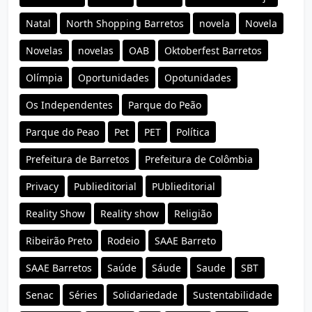
Natal
North Shopping Barretos
novela
Novela
Novelas
novelas
OAB
Oktoberfest Barretos
Olímpia
Oportunidades
Opotunidades
Os Independentes
Parque do Peão
Parque do Peao
Pet
PET
Política
Prefeitura de Barretos
Prefeitura de Colômbia
Privacy
Publieditorial
PUblieditorial
Reality Show
Reality show
Religião
Ribeirão Preto
Rodeio
SAAE Barreto
SAAE Barretos
Saúde
Sáude
Saude
SBT
Senac
Séries
Solidariedade
Sustentabilidade