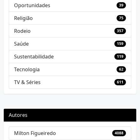
Oportunidades
39
Religião
75
Rodeio
357
Saúde
159
Sustentabilidade
119
Tecnologia
62
TV & Séries
611
Autores
Milton Figueiredo
4088