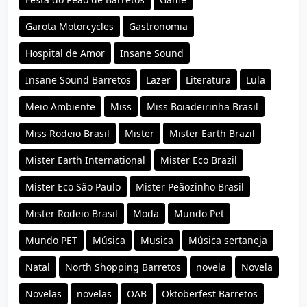
Garota Motorcycles
Gastronomia
Hospital de Amor
Insane Sound
Insane Sound Barretos
Lazer
Literatura
Lula
Meio Ambiente
Miss
Miss Boiadeirinha Brasil
Miss Rodeio Brasil
Mister
Mister Earth Brazil
Mister Earth International
Mister Eco Brazil
Mister Eco São Paulo
Mister Peãozinho Brasil
Mister Rodeio Brasil
Moda
Mundo Pet
Mundo PET
Música
Musica
Música sertaneja
Natal
North Shopping Barretos
novela
Novela
Novelas
novelas
OAB
Oktoberfest Barretos