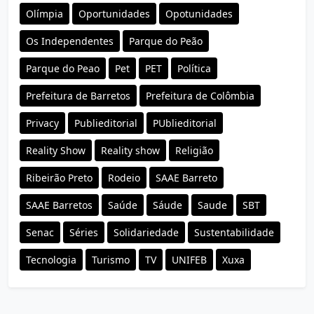
Olímpia
Oportunidades
Opotunidades
Os Independentes
Parque do Peão
Parque do Peao
Pet
PET
Política
Prefeitura de Barretos
Prefeitura de Colômbia
Privacy
Publieditorial
PUblieditorial
Reality Show
Reality show
Religião
Ribeirão Preto
Rodeio
SAAE Barreto
SAAE Barretos
Saúde
Sáude
Saude
SBT
Senac
Séries
Solidariedade
Sustentabilidade
Tecnologia
Turismo
TV
UNIFEB
Xuxa