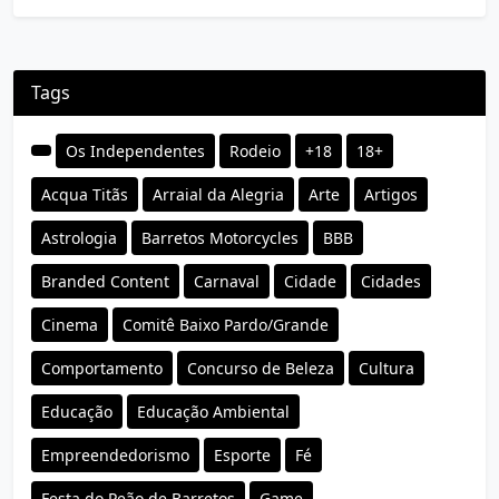
Tags
Os Independentes
Rodeio
+18
18+
Acqua Titãs
Arraial da Alegria
Arte
Artigos
Astrologia
Barretos Motorcycles
BBB
Branded Content
Carnaval
Cidade
Cidades
Cinema
Comitê Baixo Pardo/Grande
Comportamento
Concurso de Beleza
Cultura
Educação
Educação Ambiental
Empreendedorismo
Esporte
Fé
Festa do Peão de Barretos
Game