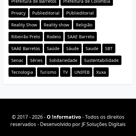
Prefeitura de Barretos
Prefeitura de Colômbia
Privacy
Publieditorial
PUblieditorial
Reality Show
Reality show
Religião
Ribeirão Preto
Rodeio
SAAE Barreto
SAAE Barretos
Saúde
Sáude
Saude
SBT
Senac
Séries
Solidariedade
Sustentabilidade
Tecnologia
Turismo
TV
UNIFEB
Xuxa
© 2017 - 2026 -
O ǃnformativo
- Todos os direitos
reservados - Desenvolvido por
JF Soluções Digitais