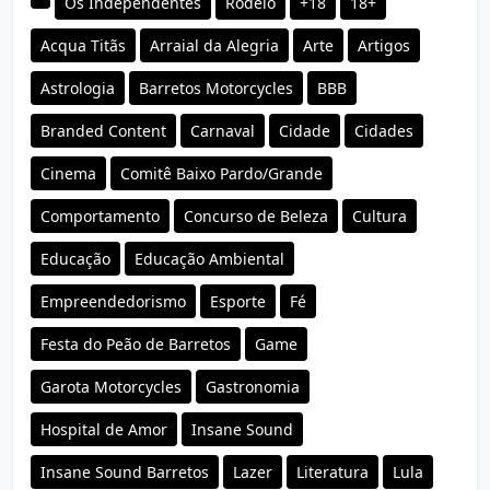
Os Independentes
Rodeio
+18
18+
Acqua Titãs
Arraial da Alegria
Arte
Artigos
Astrologia
Barretos Motorcycles
BBB
Branded Content
Carnaval
Cidade
Cidades
Cinema
Comitê Baixo Pardo/Grande
Comportamento
Concurso de Beleza
Cultura
Educação
Educação Ambiental
Empreendedorismo
Esporte
Fé
Festa do Peão de Barretos
Game
Garota Motorcycles
Gastronomia
Hospital de Amor
Insane Sound
Insane Sound Barretos
Lazer
Literatura
Lula