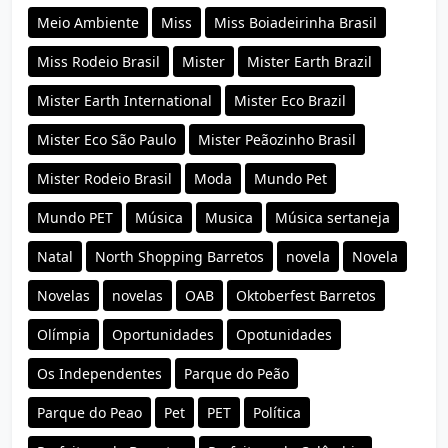
Meio Ambiente
Miss
Miss Boiadeirinha Brasil
Miss Rodeio Brasil
Mister
Mister Earth Brazil
Mister Earth International
Mister Eco Brazil
Mister Eco São Paulo
Mister Peãozinho Brasil
Mister Rodeio Brasil
Moda
Mundo Pet
Mundo PET
Música
Musica
Música sertaneja
Natal
North Shopping Barretos
novela
Novela
Novelas
novelas
OAB
Oktoberfest Barretos
Olímpia
Oportunidades
Opotunidades
Os Independentes
Parque do Peão
Parque do Peao
Pet
PET
Política