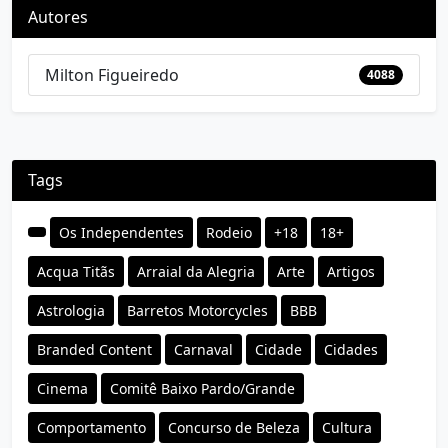
Autores
Milton Figueiredo
4088
Tags
Os Independentes
Rodeio
+18
18+
Acqua Titãs
Arraial da Alegria
Arte
Artigos
Astrologia
Barretos Motorcycles
BBB
Branded Content
Carnaval
Cidade
Cidades
Cinema
Comitê Baixo Pardo/Grande
Comportamento
Concurso de Beleza
Cultura