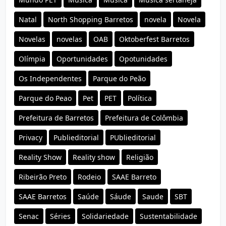
Natal
North Shopping Barretos
novela
Novela
Novelas
novelas
OAB
Oktoberfest Barretos
Olímpia
Oportunidades
Opotunidades
Os Independentes
Parque do Peão
Parque do Peao
Pet
PET
Política
Prefeitura de Barretos
Prefeitura de Colômbia
Privacy
Publieditorial
PUblieditorial
Reality Show
Reality show
Religião
Ribeirão Preto
Rodeio
SAAE Barreto
SAAE Barretos
Saúde
Sáude
Saude
SBT
Senac
Séries
Solidariedade
Sustentabilidade