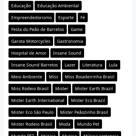
Educação
Educação Ambiental
Empreendedorismo
Esporte
Fé
Festa do Peão de Barretos
Game
Garota Motorcycles
Gastronomia
Hospital de Amor
Insane Sound
Insane Sound Barretos
Lazer
Literatura
Lula
Meio Ambiente
Miss
Miss Boiadeirinha Brasil
Miss Rodeio Brasil
Mister
Mister Earth Brazil
Mister Earth International
Mister Eco Brazil
Mister Eco São Paulo
Mister Peãozinho Brasil
Mister Rodeio Brasil
Moda
Mundo Pet
Mundo PET
Música
Musica
Música sertaneja