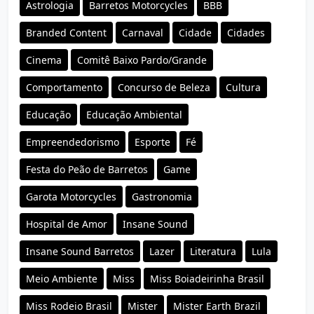
Astrologia
Barretos Motorcycles
BBB
Branded Content
Carnaval
Cidade
Cidades
Cinema
Comitê Baixo Pardo/Grande
Comportamento
Concurso de Beleza
Cultura
Educação
Educação Ambiental
Empreendedorismo
Esporte
Fé
Festa do Peão de Barretos
Game
Garota Motorcycles
Gastronomia
Hospital de Amor
Insane Sound
Insane Sound Barretos
Lazer
Literatura
Lula
Meio Ambiente
Miss
Miss Boiadeirinha Brasil
Miss Rodeio Brasil
Mister
Mister Earth Brazil