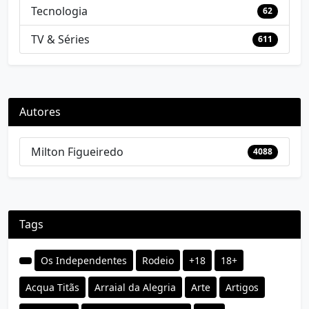
Tecnologia
62
TV & Séries
611
Autores
Milton Figueiredo
4088
Tags
Os Independentes
Rodeio
+18
18+
Acqua Titãs
Arraial da Alegria
Arte
Artigos