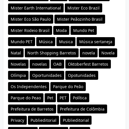
Mister Earth International
Mister Eco Brazil
Mister Eco São Paulo
Mister Peãozinho Brasil
Mister Rodeio Brasil
Moda
Mundo Pet
Mundo PET
Música
Musica
Música sertaneja
Natal
North Shopping Barretos
novela
Novela
Novelas
novelas
OAB
Oktoberfest Barretos
Olímpia
Oportunidades
Opotunidades
Os Independentes
Parque do Peão
Parque do Peao
Pet
PET
Política
Prefeitura de Barretos
Prefeitura de Colômbia
Privacy
Publieditorial
PUblieditorial