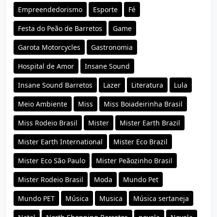
Empreendedorismo
Esporte
Fé
Festa do Peão de Barretos
Game
Garota Motorcycles
Gastronomia
Hospital de Amor
Insane Sound
Insane Sound Barretos
Lazer
Literatura
Lula
Meio Ambiente
Miss
Miss Boiadeirinha Brasil
Miss Rodeio Brasil
Mister
Mister Earth Brazil
Mister Earth International
Mister Eco Brazil
Mister Eco São Paulo
Mister Peãozinho Brasil
Mister Rodeio Brasil
Moda
Mundo Pet
Mundo PET
Música
Musica
Música sertaneja