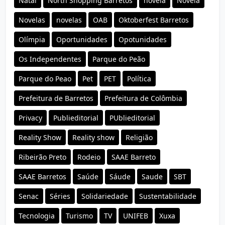
Natal
North Shopping Barretos
novela
Novela
Novelas
novelas
OAB
Oktoberfest Barretos
Olímpia
Oportunidades
Opotunidades
Os Independentes
Parque do Peão
Parque do Peao
Pet
PET
Política
Prefeitura de Barretos
Prefeitura de Colômbia
Privacy
Publieditorial
PUblieditorial
Reality Show
Reality show
Religião
Ribeirão Preto
Rodeio
SAAE Barreto
SAAE Barretos
Saúde
Sáude
Saude
SBT
Senac
Séries
Solidariedade
Sustentabilidade
Tecnologia
Turismo
TV
UNIFEB
Xuxa