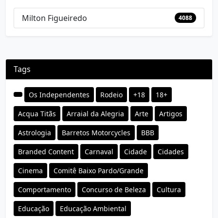
Milton Figueiredo
4088
Tags
Os Independentes
Rodeio
+18
18+
Acqua Titãs
Arraial da Alegria
Arte
Artigos
Astrologia
Barretos Motorcycles
BBB
Branded Content
Carnaval
Cidade
Cidades
Cinema
Comitê Baixo Pardo/Grande
Comportamento
Concurso de Beleza
Cultura
Educação
Educação Ambiental