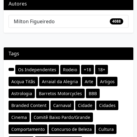
Autores
Milton Figueiredo
4088
Tags
Os Independentes
Rodeio
+18
18+
Acqua Titãs
Arraial da Alegria
Arte
Artigos
Astrologia
Barretos Motorcycles
BBB
Branded Content
Carnaval
Cidade
Cidades
Cinema
Comitê Baixo Pardo/Grande
Comportamento
Concurso de Beleza
Cultura