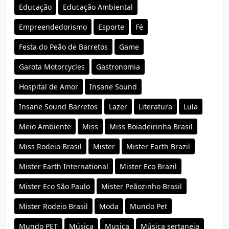
Educação
Educação Ambiental
Empreendedorismo
Esporte
Fé
Festa do Peão de Barretos
Game
Garota Motorcycles
Gastronomia
Hospital de Amor
Insane Sound
Insane Sound Barretos
Lazer
Literatura
Lula
Meio Ambiente
Miss
Miss Boiadeirinha Brasil
Miss Rodeio Brasil
Mister
Mister Earth Brazil
Mister Earth International
Mister Eco Brazil
Mister Eco São Paulo
Mister Peãozinho Brasil
Mister Rodeio Brasil
Moda
Mundo Pet
Mundo PET
Música
Musica
Música sertaneja