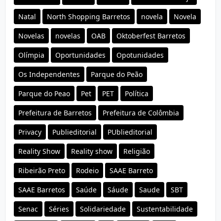
Natal
North Shopping Barretos
novela
Novela
Novelas
novelas
OAB
Oktoberfest Barretos
Olímpia
Oportunidades
Opotunidades
Os Independentes
Parque do Peão
Parque do Peao
Pet
PET
Política
Prefeitura de Barretos
Prefeitura de Colômbia
Privacy
Publieditorial
PUblieditorial
Reality Show
Reality show
Religião
Ribeirão Preto
Rodeio
SAAE Barreto
SAAE Barretos
Saúde
Sáude
Saude
SBT
Senac
Séries
Solidariedade
Sustentabilidade