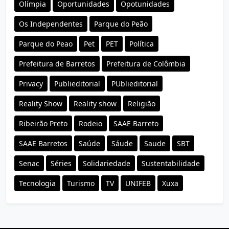
Olímpia
Oportunidades
Opotunidades
Os Independentes
Parque do Peão
Parque do Peao
Pet
PET
Política
Prefeitura de Barretos
Prefeitura de Colômbia
Privacy
Publieditorial
PUblieditorial
Reality Show
Reality show
Religião
Ribeirão Preto
Rodeio
SAAE Barreto
SAAE Barretos
Saúde
Sáude
Saude
SBT
Senac
Séries
Solidariedade
Sustentabilidade
Tecnologia
Turismo
TV
UNIFEB
Xuxa