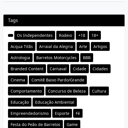
Tags
Os Independentes
Rodeio
+18
18+
Acqua Titãs
Arraial da Alegria
Arte
Artigos
Astrologia
Barretos Motorcycles
BBB
Branded Content
Carnaval
Cidade
Cidades
Cinema
Comitê Baixo Pardo/Grande
Comportamento
Concurso de Beleza
Cultura
Educação
Educação Ambiental
Empreendedorismo
Esporte
Fé
Festa do Peão de Barretos
Game