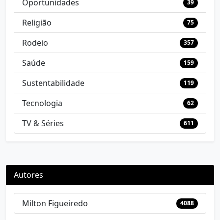
Oportunidades
39
Religião
75
Rodeio
357
Saúde
159
Sustentabilidade
119
Tecnologia
62
TV & Séries
611
Autores
Milton Figueiredo
4088