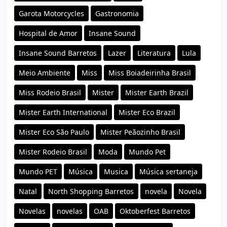
Garota Motorcycles
Gastronomia
Hospital de Amor
Insane Sound
Insane Sound Barretos
Lazer
Literatura
Lula
Meio Ambiente
Miss
Miss Boiadeirinha Brasil
Miss Rodeio Brasil
Mister
Mister Earth Brazil
Mister Earth International
Mister Eco Brazil
Mister Eco São Paulo
Mister Peãozinho Brasil
Mister Rodeio Brasil
Moda
Mundo Pet
Mundo PET
Música
Musica
Música sertaneja
Natal
North Shopping Barretos
novela
Novela
Novelas
novelas
OAB
Oktoberfest Barretos