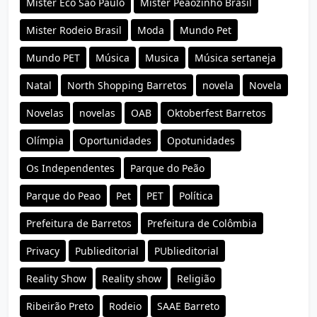
Mister Eco São Paulo
Mister Peãozinho Brasil
Mister Rodeio Brasil
Moda
Mundo Pet
Mundo PET
Música
Musica
Música sertaneja
Natal
North Shopping Barretos
novela
Novela
Novelas
novelas
OAB
Oktoberfest Barretos
Olímpia
Oportunidades
Opotunidades
Os Independentes
Parque do Peão
Parque do Peao
Pet
PET
Política
Prefeitura de Barretos
Prefeitura de Colômbia
Privacy
Publieditorial
PUblieditorial
Reality Show
Reality show
Religião
Ribeirão Preto
Rodeio
SAAE Barreto