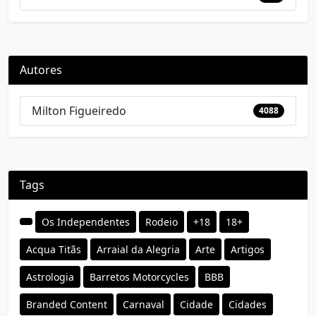
Autores
Milton Figueiredo
4088
Tags
Os Independentes
Rodeio
+18
18+
Acqua Titãs
Arraial da Alegria
Arte
Artigos
Astrologia
Barretos Motorcycles
BBB
Branded Content
Carnaval
Cidade
Cidades