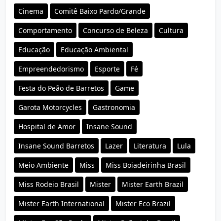
Cinema
Comitê Baixo Pardo/Grande
Comportamento
Concurso de Beleza
Cultura
Educação
Educação Ambiental
Empreendedorismo
Esporte
Fé
Festa do Peão de Barretos
Game
Garota Motorcycles
Gastronomia
Hospital de Amor
Insane Sound
Insane Sound Barretos
Lazer
Literatura
Lula
Meio Ambiente
Miss
Miss Boiadeirinha Brasil
Miss Rodeio Brasil
Mister
Mister Earth Brazil
Mister Earth International
Mister Eco Brazil