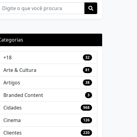
Categorias
+18
32
Arte & Cultura
81
Artigos
38
Branded Content
3
Cidades
968
Cinema
126
Clientes
220