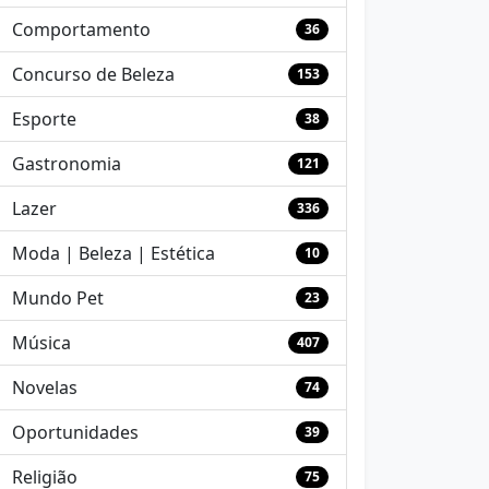
Comportamento
36
Concurso de Beleza
153
Esporte
38
Gastronomia
121
Lazer
336
Moda | Beleza | Estética
10
Mundo Pet
23
Música
407
Novelas
74
Oportunidades
39
Religião
75