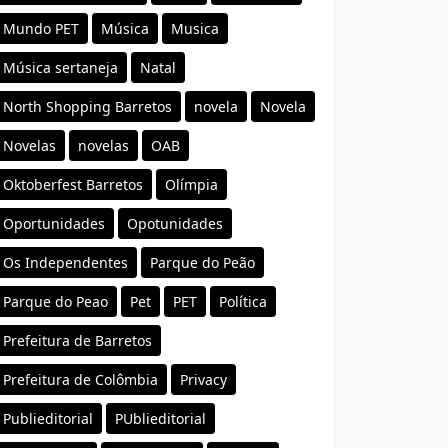
Mundo PET
Música
Musica
Música sertaneja
Natal
North Shopping Barretos
novela
Novela
Novelas
novelas
OAB
Oktoberfest Barretos
Olímpia
Oportunidades
Opotunidades
Os Independentes
Parque do Peão
Parque do Peao
Pet
PET
Política
Prefeitura de Barretos
Prefeitura de Colômbia
Privacy
Publieditorial
PUblieditorial