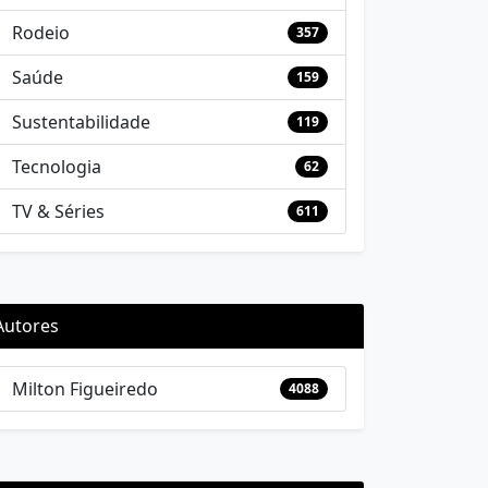
Rodeio
357
Saúde
159
Sustentabilidade
119
Tecnologia
62
TV & Séries
611
Autores
Milton Figueiredo
4088