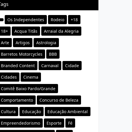
Tags
Os Independentes
Rodeio
+18
18+
Acqua Titãs
Arraial da Alegria
Arte
Artigos
Astrologia
Barretos Motorcycles
BBB
Branded Content
Carnaval
Cidade
Cidades
Cinema
Comitê Baixo Pardo/Grande
Comportamento
Concurso de Beleza
Cultura
Educação
Educação Ambiental
Empreendedorismo
Esporte
Fé