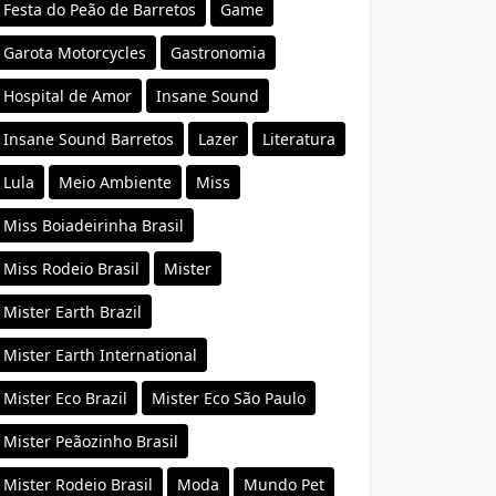
Festa do Peão de Barretos
Game
Garota Motorcycles
Gastronomia
Hospital de Amor
Insane Sound
Insane Sound Barretos
Lazer
Literatura
Lula
Meio Ambiente
Miss
Miss Boiadeirinha Brasil
Miss Rodeio Brasil
Mister
Mister Earth Brazil
Mister Earth International
Mister Eco Brazil
Mister Eco São Paulo
Mister Peãozinho Brasil
Mister Rodeio Brasil
Moda
Mundo Pet