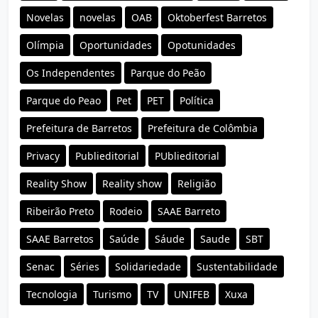
Novelas
novelas
OAB
Oktoberfest Barretos
Olímpia
Oportunidades
Opotunidades
Os Independentes
Parque do Peão
Parque do Peao
Pet
PET
Política
Prefeitura de Barretos
Prefeitura de Colômbia
Privacy
Publieditorial
PUblieditorial
Reality Show
Reality show
Religião
Ribeirão Preto
Rodeio
SAAE Barreto
SAAE Barretos
Saúde
Sáude
Saude
SBT
Senac
Séries
Solidariedade
Sustentabilidade
Tecnologia
Turismo
TV
UNIFEB
Xuxa