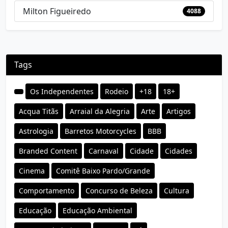
Milton Figueiredo
4088
Tags
Os Independentes
Rodeio
+18
18+
Acqua Titãs
Arraial da Alegria
Arte
Artigos
Astrologia
Barretos Motorcycles
BBB
Branded Content
Carnaval
Cidade
Cidades
Cinema
Comitê Baixo Pardo/Grande
Comportamento
Concurso de Beleza
Cultura
Educação
Educação Ambiental