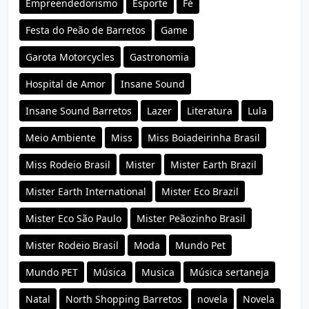
Empreendedorismo
Esporte
Fé
Festa do Peão de Barretos
Game
Garota Motorcycles
Gastronomia
Hospital de Amor
Insane Sound
Insane Sound Barretos
Lazer
Literatura
Lula
Meio Ambiente
Miss
Miss Boiadeirinha Brasil
Miss Rodeio Brasil
Mister
Mister Earth Brazil
Mister Earth International
Mister Eco Brazil
Mister Eco São Paulo
Mister Peãozinho Brasil
Mister Rodeio Brasil
Moda
Mundo Pet
Mundo PET
Música
Musica
Música sertaneja
Natal
North Shopping Barretos
novela
Novela