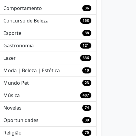
Comportamento
36
Concurso de Beleza
153
Esporte
38
Gastronomia
121
Lazer
336
Moda | Beleza | Estética
10
Mundo Pet
23
Música
407
Novelas
74
Oportunidades
39
Religião
75