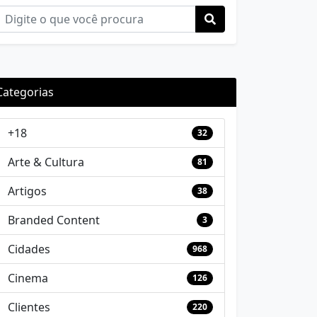
Categorias
+18
32
Arte & Cultura
81
Artigos
38
Branded Content
3
Cidades
968
Cinema
126
Clientes
220