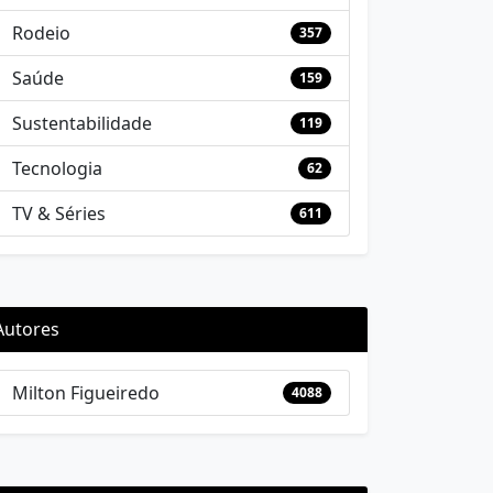
Rodeio
357
Saúde
159
Sustentabilidade
119
Tecnologia
62
TV & Séries
611
Autores
Milton Figueiredo
4088