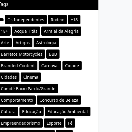
Tags
Os Independentes
Rodeio
+18
18+
Acqua Titãs
Arraial da Alegria
Arte
Artigos
Astrologia
Barretos Motorcycles
BBB
Branded Content
Carnaval
Cidade
Cidades
Cinema
Comitê Baixo Pardo/Grande
Comportamento
Concurso de Beleza
Cultura
Educação
Educação Ambiental
Empreendedorismo
Esporte
Fé