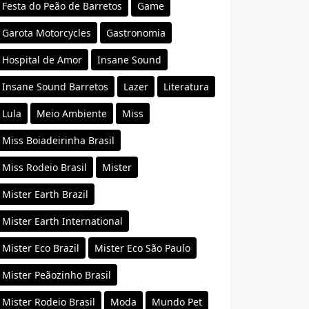
Festa do Peão de Barretos
Game
Garota Motorcycles
Gastronomia
Hospital de Amor
Insane Sound
Insane Sound Barretos
Lazer
Literatura
Lula
Meio Ambiente
Miss
Miss Boiadeirinha Brasil
Miss Rodeio Brasil
Mister
Mister Earth Brazil
Mister Earth International
Mister Eco Brazil
Mister Eco São Paulo
Mister Peãozinho Brasil
Mister Rodeio Brasil
Moda
Mundo Pet