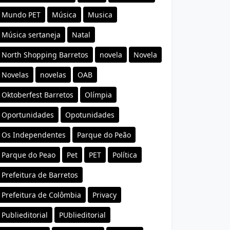
Mundo PET
Música
Musica
Música sertaneja
Natal
North Shopping Barretos
novela
Novela
Novelas
novelas
OAB
Oktoberfest Barretos
Olímpia
Oportunidades
Opotunidades
Os Independentes
Parque do Peão
Parque do Peao
Pet
PET
Política
Prefeitura de Barretos
Prefeitura de Colômbia
Privacy
Publieditorial
PUblieditorial