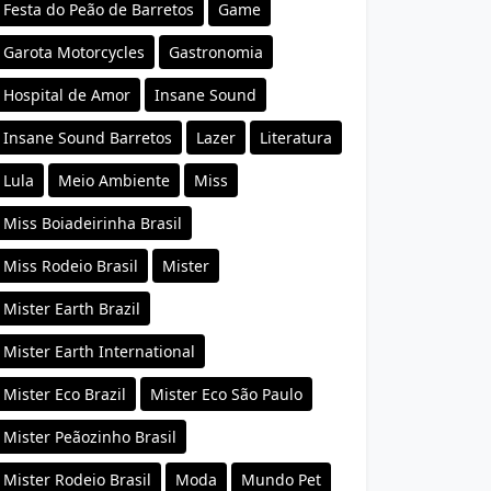
Festa do Peão de Barretos
Game
Garota Motorcycles
Gastronomia
Hospital de Amor
Insane Sound
Insane Sound Barretos
Lazer
Literatura
Lula
Meio Ambiente
Miss
Miss Boiadeirinha Brasil
Miss Rodeio Brasil
Mister
Mister Earth Brazil
Mister Earth International
Mister Eco Brazil
Mister Eco São Paulo
Mister Peãozinho Brasil
Mister Rodeio Brasil
Moda
Mundo Pet