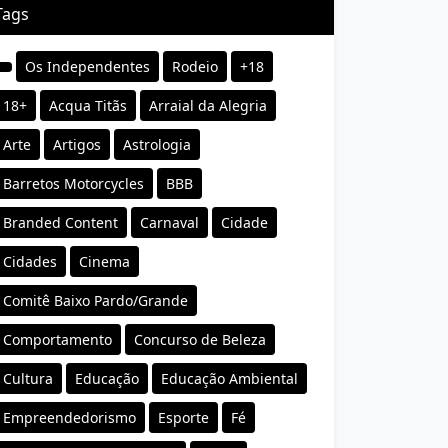
Tags
Os Independentes
Rodeio
+18
18+
Acqua Titãs
Arraial da Alegria
Arte
Artigos
Astrologia
Barretos Motorcycles
BBB
Branded Content
Carnaval
Cidade
Cidades
Cinema
Comitê Baixo Pardo/Grande
Comportamento
Concurso de Beleza
Cultura
Educação
Educação Ambiental
Empreendedorismo
Esporte
Fé