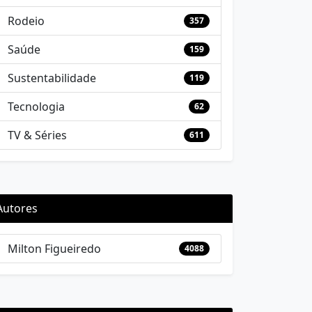
Rodeio
357
Saúde
159
Sustentabilidade
119
Tecnologia
62
TV & Séries
611
Autores
Milton Figueiredo
4088