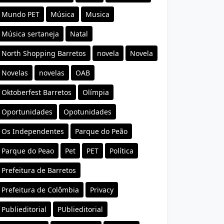
Mundo PET
Música
Musica
Música sertaneja
Natal
North Shopping Barretos
novela
Novela
Novelas
novelas
OAB
Oktoberfest Barretos
Olímpia
Oportunidades
Opotunidades
Os Independentes
Parque do Peão
Parque do Peao
Pet
PET
Política
Prefeitura de Barretos
Prefeitura de Colômbia
Privacy
Publieditorial
PUblieditorial