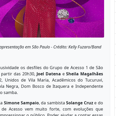
apresentação em São Paulo -
Crédito: Kelly Fuzaro/Band
lusividade os desfiles do Grupo de Acesso 1 de São
 partir das 20h30,
Joel Datena
e
Sheila Magalhães
 Unidos de Vila Maria, Acadêmicos do Tucuruvi,
rola Negra, Dom Bosco de Itaquera e Independente
do samba.
ta
Simone Sampaio
, da sambista
Solange Cruz
e do
 de Acesso vem muito forte, com evoluções que
 impressionar o público. Poder ajudar a contar essas