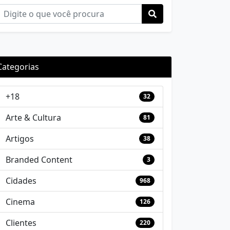
Categorias
+18
32
Arte & Cultura
81
Artigos
38
Branded Content
3
Cidades
968
Cinema
126
Clientes
220