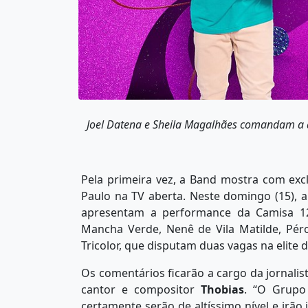
Joel Datena e Sheila Magalhães comandam a 
Pela primeira vez, a Band mostra com exc
Paulo na TV aberta. Neste domingo (15), a
apresentam a performance da Camisa 12,
Mancha Verde, Nenê de Vila Matilde, Pé
Tricolor, que disputam duas vagas na elite 
Os comentários ficarão a cargo da jornalis
cantor e compositor
Thobias
. “O Grupo
certamente serão de altíssimo nível e irão