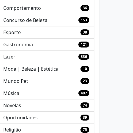
Comportamento
36
Concurso de Beleza
153
Esporte
38
Gastronomia
121
Lazer
336
Moda | Beleza | Estética
10
Mundo Pet
23
Música
407
Novelas
74
Oportunidades
39
Religião
75