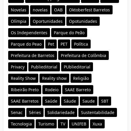
Novelas
novelas
OAB
Oktoberfest Barretos
Olímpia
Oportunidades
Opotunidades
Os Independentes
Parque do Peão
Parque do Peao
Pet
PET
Política
Prefeitura de Barretos
Prefeitura de Colômbia
Privacy
Publieditorial
PUblieditorial
Reality Show
Reality show
Religião
Ribeirão Preto
Rodeio
SAAE Barreto
SAAE Barretos
Saúde
Sáude
Saude
SBT
Senac
Séries
Solidariedade
Sustentabilidade
Tecnologia
Turismo
TV
UNIFEB
Xuxa