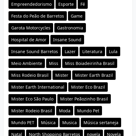
Empreendedorismo
Esporte
Fé
Festa do Peão de Barretos
Game
Garota Motorcycles
Gastronomia
Hospital de Amor
Insane Sound
Insane Sound Barretos
Lazer
Literatura
Lula
Meio Ambiente
Miss
Miss Boiadeirinha Brasil
Miss Rodeio Brasil
Mister
Mister Earth Brazil
Mister Earth International
Mister Eco Brazil
Mister Eco São Paulo
Mister Peãozinho Brasil
Mister Rodeio Brasil
Moda
Mundo Pet
Mundo PET
Música
Musica
Música sertaneja
Natal
North Shopping Barretos
novela
Novela