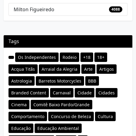
Milton Figueiredo
4088
Tags
Os Independentes
Rodeio
+18
18+
Acqua Titãs
Arraial da Alegria
Arte
Artigos
Astrologia
Barretos Motorcycles
BBB
Branded Content
Carnaval
Cidade
Cidades
Cinema
Comitê Baixo Pardo/Grande
Comportamento
Concurso de Beleza
Cultura
Educação
Educação Ambiental