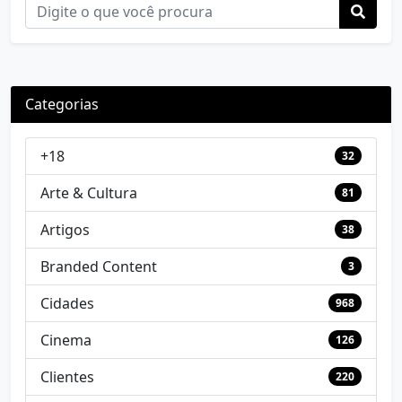
Categorias
+18
32
Arte & Cultura
81
Artigos
38
Branded Content
3
Cidades
968
Cinema
126
Clientes
220