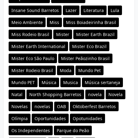
Insane Sound Barretos
Lazer
Literatura
Lula
Meio Ambiente
Miss
Miss Boiadeirinha Brasil
Miss Rodeio Brasil
Mister
Mister Earth Brazil
Mister Earth International
Mister Eco Brazil
Mister Eco São Paulo
Mister Peãozinho Brasil
Mister Rodeio Brasil
Moda
Mundo Pet
Mundo PET
Música
Musica
Música sertaneja
Natal
North Shopping Barretos
novela
Novela
Novelas
novelas
OAB
Oktoberfest Barretos
Olímpia
Oportunidades
Opotunidades
Os Independentes
Parque do Peão