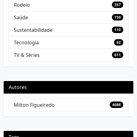
Rodeio
357
Saúde
159
Sustentabilidade
119
Tecnologia
62
TV & Séries
611
Autores
Milton Figueiredo
4088
Tags