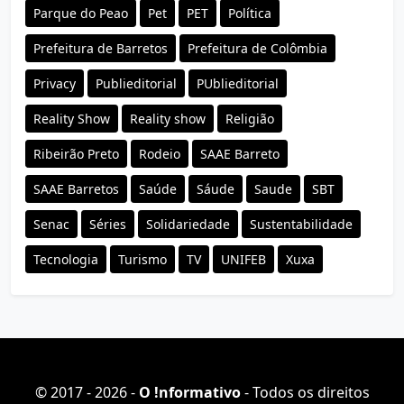
Parque do Peao
Pet
PET
Política
Prefeitura de Barretos
Prefeitura de Colômbia
Privacy
Publieditorial
PUblieditorial
Reality Show
Reality show
Religião
Ribeirão Preto
Rodeio
SAAE Barreto
SAAE Barretos
Saúde
Sáude
Saude
SBT
Senac
Séries
Solidariedade
Sustentabilidade
Tecnologia
Turismo
TV
UNIFEB
Xuxa
© 2017 - 2026 -
O ǃnformativo
- Todos os direitos