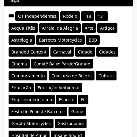
Os Independentes
Rodeio
+18
18+
Acqua Titãs
Arraial da Alegria
Arte
Artigos
Astrologia
Barretos Motorcycles
BBB
Branded Content
Carnaval
Cidade
Cidades
Cinema
Comitê Baixo Pardo/Grande
Comportamento
Concurso de Beleza
Cultura
Educação
Educação Ambiental
Empreendedorismo
Esporte
Fé
Festa do Peão de Barretos
Game
Garota Motorcycles
Gastronomia
Hospital de Amor
Insane Sound