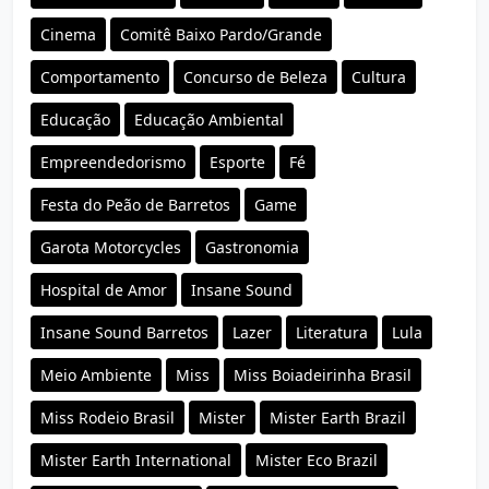
Cinema
Comitê Baixo Pardo/Grande
Comportamento
Concurso de Beleza
Cultura
Educação
Educação Ambiental
Empreendedorismo
Esporte
Fé
Festa do Peão de Barretos
Game
Garota Motorcycles
Gastronomia
Hospital de Amor
Insane Sound
Insane Sound Barretos
Lazer
Literatura
Lula
Meio Ambiente
Miss
Miss Boiadeirinha Brasil
Miss Rodeio Brasil
Mister
Mister Earth Brazil
Mister Earth International
Mister Eco Brazil