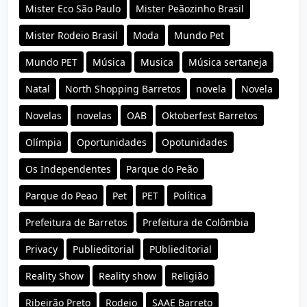
Mister Eco São Paulo
Mister Peãozinho Brasil
Mister Rodeio Brasil
Moda
Mundo Pet
Mundo PET
Música
Musica
Música sertaneja
Natal
North Shopping Barretos
novela
Novela
Novelas
novelas
OAB
Oktoberfest Barretos
Olímpia
Oportunidades
Opotunidades
Os Independentes
Parque do Peão
Parque do Peao
Pet
PET
Política
Prefeitura de Barretos
Prefeitura de Colômbia
Privacy
Publieditorial
PUblieditorial
Reality Show
Reality show
Religião
Ribeirão Preto
Rodeio
SAAE Barreto