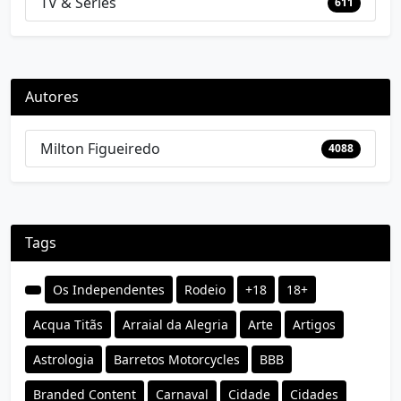
TV & Séries
611
Autores
Milton Figueiredo
4088
Tags
Os Independentes
Rodeio
+18
18+
Acqua Titãs
Arraial da Alegria
Arte
Artigos
Astrologia
Barretos Motorcycles
BBB
Branded Content
Carnaval
Cidade
Cidades