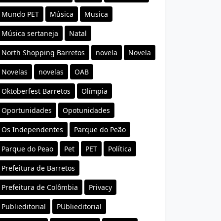
Mundo PET
Música
Musica
Música sertaneja
Natal
North Shopping Barretos
novela
Novela
Novelas
novelas
OAB
Oktoberfest Barretos
Olímpia
Oportunidades
Opotunidades
Os Independentes
Parque do Peão
Parque do Peao
Pet
PET
Política
Prefeitura de Barretos
Prefeitura de Colômbia
Privacy
Publieditorial
PUblieditorial