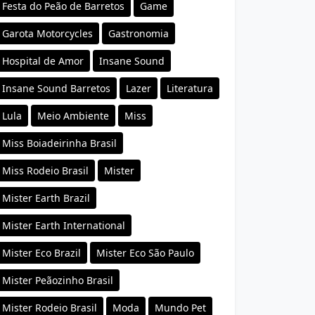
Festa do Peão de Barretos
Game
Garota Motorcycles
Gastronomia
Hospital de Amor
Insane Sound
Insane Sound Barretos
Lazer
Literatura
Lula
Meio Ambiente
Miss
Miss Boiadeirinha Brasil
Miss Rodeio Brasil
Mister
Mister Earth Brazil
Mister Earth International
Mister Eco Brazil
Mister Eco São Paulo
Mister Peãozinho Brasil
Mister Rodeio Brasil
Moda
Mundo Pet