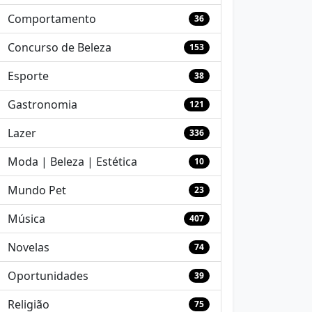
Comportamento
36
Concurso de Beleza
153
Esporte
38
Gastronomia
121
Lazer
336
Moda | Beleza | Estética
10
Mundo Pet
23
Música
407
Novelas
74
Oportunidades
39
Religião
75