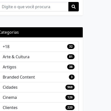
Categorias
+18
32
Arte & Cultura
81
Artigos
38
Branded Content
3
Cidades
968
Cinema
126
Clientes
220