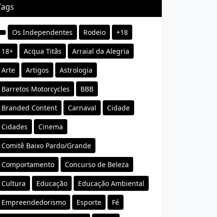
Tags
Os Independentes
Rodeio
+18
18+
Acqua Titãs
Arraial da Alegria
Arte
Artigos
Astrologia
Barretos Motorcycles
BBB
Branded Content
Carnaval
Cidade
Cidades
Cinema
Comitê Baixo Pardo/Grande
Comportamento
Concurso de Beleza
Cultura
Educação
Educação Ambiental
Empreendedorismo
Esporte
Fé