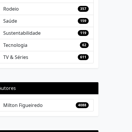
Rodeio
357
Saúde
159
Sustentabilidade
119
Tecnologia
62
TV & Séries
611
Autores
Milton Figueiredo
4088