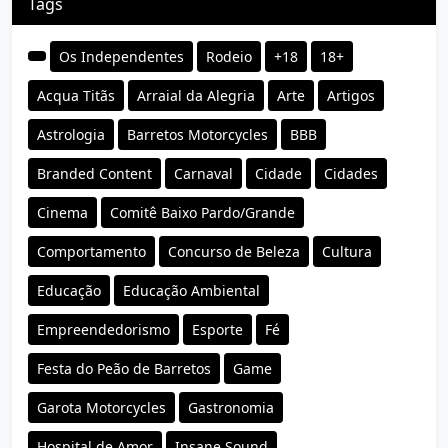
Tags
Os Independentes
Rodeio
+18
18+
Acqua Titãs
Arraial da Alegria
Arte
Artigos
Astrologia
Barretos Motorcycles
BBB
Branded Content
Carnaval
Cidade
Cidades
Cinema
Comitê Baixo Pardo/Grande
Comportamento
Concurso de Beleza
Cultura
Educação
Educação Ambiental
Empreendedorismo
Esporte
Fé
Festa do Peão de Barretos
Game
Garota Motorcycles
Gastronomia
Hospital de Amor
Insane Sound