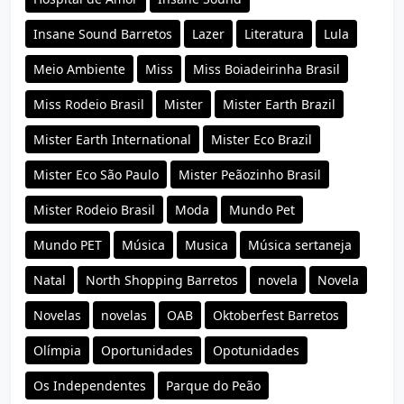
Insane Sound Barretos
Lazer
Literatura
Lula
Meio Ambiente
Miss
Miss Boiadeirinha Brasil
Miss Rodeio Brasil
Mister
Mister Earth Brazil
Mister Earth International
Mister Eco Brazil
Mister Eco São Paulo
Mister Peãozinho Brasil
Mister Rodeio Brasil
Moda
Mundo Pet
Mundo PET
Música
Musica
Música sertaneja
Natal
North Shopping Barretos
novela
Novela
Novelas
novelas
OAB
Oktoberfest Barretos
Olímpia
Oportunidades
Opotunidades
Os Independentes
Parque do Peão