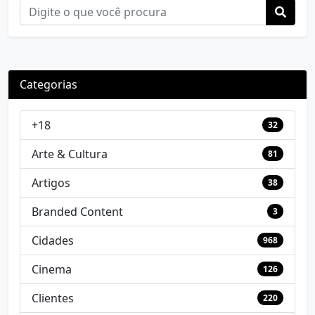
Categorias
+18
32
Arte & Cultura
81
Artigos
38
Branded Content
3
Cidades
968
Cinema
126
Clientes
220