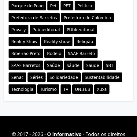
Parque do Peao
Pet
PET
Política
Prefeitura de Barretos
Prefeitura de Colômbia
Privacy
Publieditorial
PUblieditorial
Reality Show
Reality show
Religião
Ribeirão Preto
Rodeio
SAAE Barreto
SAAE Barretos
Saúde
Sáude
Saude
SBT
Senac
Séries
Solidariedade
Sustentabilidade
Tecnologia
Turismo
TV
UNIFEB
Xuxa
© 2017 - 2026 -
O ǃnformativo
- Todos os direitos