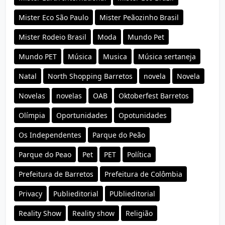
Mister Eco São Paulo
Mister Peãozinho Brasil
Mister Rodeio Brasil
Moda
Mundo Pet
Mundo PET
Música
Musica
Música sertaneja
Natal
North Shopping Barretos
novela
Novela
Novelas
novelas
OAB
Oktoberfest Barretos
Olímpia
Oportunidades
Opotunidades
Os Independentes
Parque do Peão
Parque do Peao
Pet
PET
Política
Prefeitura de Barretos
Prefeitura de Colômbia
Privacy
Publieditorial
PUblieditorial
Reality Show
Reality show
Religião