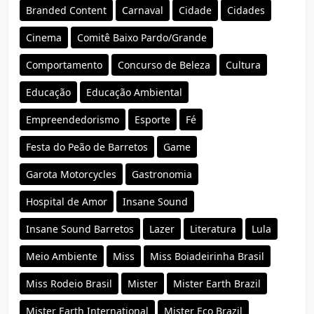
Branded Content
Carnaval
Cidade
Cidades
Cinema
Comitê Baixo Pardo/Grande
Comportamento
Concurso de Beleza
Cultura
Educação
Educação Ambiental
Empreendedorismo
Esporte
Fé
Festa do Peão de Barretos
Game
Garota Motorcycles
Gastronomia
Hospital de Amor
Insane Sound
Insane Sound Barretos
Lazer
Literatura
Lula
Meio Ambiente
Miss
Miss Boiadeirinha Brasil
Miss Rodeio Brasil
Mister
Mister Earth Brazil
Mister Earth International
Mister Eco Brazil