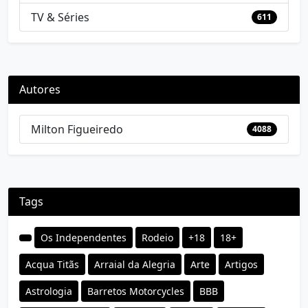
TV & Séries
611
Autores
Milton Figueiredo
4088
Tags
Os Independentes
Rodeio
+18
18+
Acqua Titãs
Arraial da Alegria
Arte
Artigos
Astrologia
Barretos Motorcycles
BBB