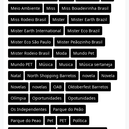
Meio Ambiente
Miss
Miss Boiadeirinha Brasil
Miss Rodeio Brasil
Mister
Mister Earth Brazil
Mister Earth International
Mister Eco Brazil
Mister Eco São Paulo
Mister Peãozinho Brasil
Mister Rodeio Brasil
Moda
Mundo Pet
Mundo PET
Música
Musica
Música sertaneja
Natal
North Shopping Barretos
novela
Novela
Novelas
novelas
OAB
Oktoberfest Barretos
Olímpia
Oportunidades
Opotunidades
Os Independentes
Parque do Peão
Parque do Peao
Pet
PET
Política