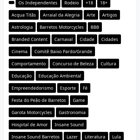
Os Independentes
Rodeio
+18
18+
Acqua Titãs
Arraial da Alegria
Arte
Artigos
Astrologia
Barretos Motorcycles
BBB
Branded Content
Carnaval
Cidade
Cidades
Cinema
Comitê Baixo Pardo/Grande
Comportamento
Concurso de Beleza
Cultura
Educação
Educação Ambiental
Empreendedorismo
Esporte
Fé
Festa do Peão de Barretos
Game
Garota Motorcycles
Gastronomia
Hospital de Amor
Insane Sound
Insane Sound Barretos
Lazer
Literatura
Lula