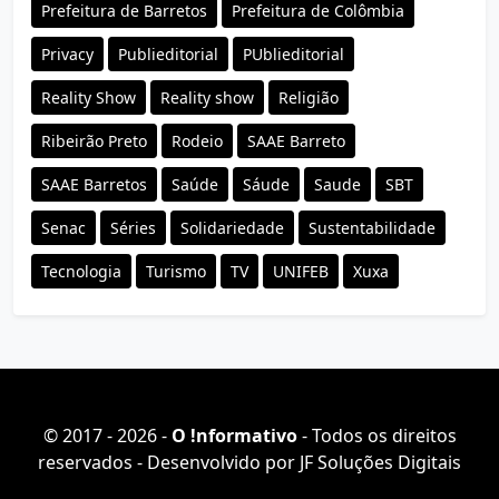
Prefeitura de Barretos
Prefeitura de Colômbia
Privacy
Publieditorial
PUblieditorial
Reality Show
Reality show
Religião
Ribeirão Preto
Rodeio
SAAE Barreto
SAAE Barretos
Saúde
Sáude
Saude
SBT
Senac
Séries
Solidariedade
Sustentabilidade
Tecnologia
Turismo
TV
UNIFEB
Xuxa
© 2017 - 2026 -
O ǃnformativo
- Todos os direitos
reservados - Desenvolvido por
JF Soluções Digitais