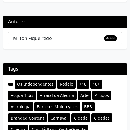
Autores
Milton Figueiredo
4088
Tags
Os Independentes
Rodeio
+18
18+
Acqua Titãs
Arraial da Alegria
Arte
Artigos
Astrologia
Barretos Motorcycles
BBB
Branded Content
Carnaval
Cidade
Cidades
Cinema
Comitê Baixo Pardo/Grande