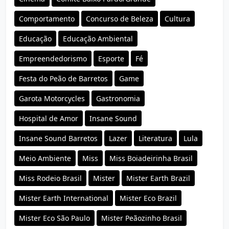
Comportamento
Concurso de Beleza
Cultura
Educação
Educação Ambiental
Empreendedorismo
Esporte
Fé
Festa do Peão de Barretos
Game
Garota Motorcycles
Gastronomia
Hospital de Amor
Insane Sound
Insane Sound Barretos
Lazer
Literatura
Lula
Meio Ambiente
Miss
Miss Boiadeirinha Brasil
Miss Rodeio Brasil
Mister
Mister Earth Brazil
Mister Earth International
Mister Eco Brazil
Mister Eco São Paulo
Mister Peãozinho Brasil