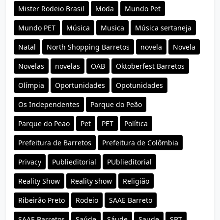
Mister Rodeio Brasil
Moda
Mundo Pet
Mundo PET
Música
Musica
Música sertaneja
Natal
North Shopping Barretos
novela
Novela
Novelas
novelas
OAB
Oktoberfest Barretos
Olímpia
Oportunidades
Opotunidades
Os Independentes
Parque do Peão
Parque do Peao
Pet
PET
Política
Prefeitura de Barretos
Prefeitura de Colômbia
Privacy
Publieditorial
PUblieditorial
Reality Show
Reality show
Religião
Ribeirão Preto
Rodeio
SAAE Barreto
SAAE Barretos
Saúde
Sáude
Saude
SBT