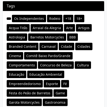
Tags
Os Independentes
Rodeio
+18
18+
Acqua Titãs
Arraial da Alegria
Arte
Artigos
Astrologia
Barretos Motorcycles
BBB
Branded Content
Carnaval
Cidade
Cidades
Cinema
Comitê Baixo Pardo/Grande
Comportamento
Concurso de Beleza
Cultura
Educação
Educação Ambiental
Empreendedorismo
Esporte
Fé
Festa do Peão de Barretos
Game
Garota Motorcycles
Gastronomia