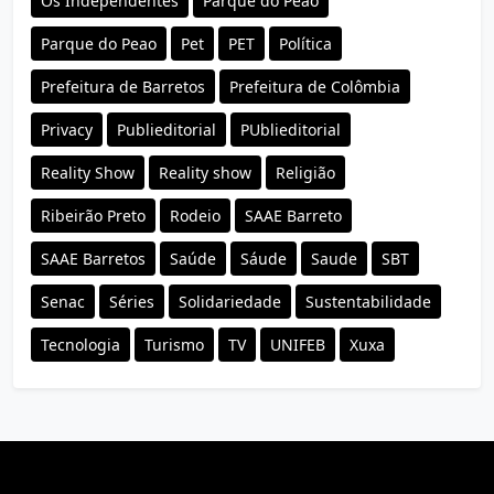
Os Independentes
Parque do Peão
Parque do Peao
Pet
PET
Política
Prefeitura de Barretos
Prefeitura de Colômbia
Privacy
Publieditorial
PUblieditorial
Reality Show
Reality show
Religião
Ribeirão Preto
Rodeio
SAAE Barreto
SAAE Barretos
Saúde
Sáude
Saude
SBT
Senac
Séries
Solidariedade
Sustentabilidade
Tecnologia
Turismo
TV
UNIFEB
Xuxa