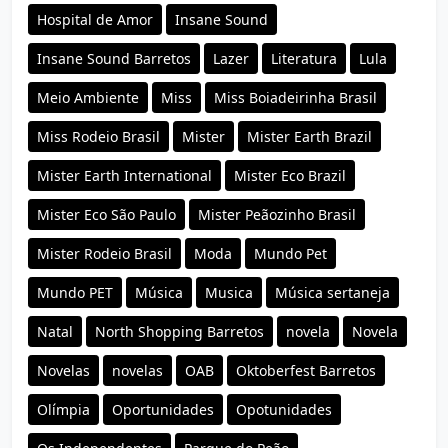
Hospital de Amor
Insane Sound
Insane Sound Barretos
Lazer
Literatura
Lula
Meio Ambiente
Miss
Miss Boiadeirinha Brasil
Miss Rodeio Brasil
Mister
Mister Earth Brazil
Mister Earth International
Mister Eco Brazil
Mister Eco São Paulo
Mister Peãozinho Brasil
Mister Rodeio Brasil
Moda
Mundo Pet
Mundo PET
Música
Musica
Música sertaneja
Natal
North Shopping Barretos
novela
Novela
Novelas
novelas
OAB
Oktoberfest Barretos
Olímpia
Oportunidades
Opotunidades