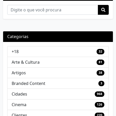
Categorias
+18
32
Arte & Cultura
81
Artigos
38
Branded Content
3
Cidades
968
Cinema
126
Clientes
220