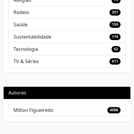
Religião
Rodeio
357
Saúde
159
Sustentabilidade
119
Tecnologia
62
TV & Séries
611
Autores
Milton Figueiredo
4088