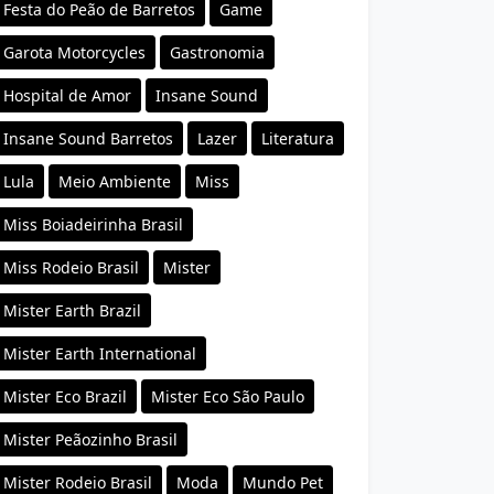
Festa do Peão de Barretos
Game
Garota Motorcycles
Gastronomia
Hospital de Amor
Insane Sound
Insane Sound Barretos
Lazer
Literatura
Lula
Meio Ambiente
Miss
Miss Boiadeirinha Brasil
Miss Rodeio Brasil
Mister
Mister Earth Brazil
Mister Earth International
Mister Eco Brazil
Mister Eco São Paulo
Mister Peãozinho Brasil
Mister Rodeio Brasil
Moda
Mundo Pet