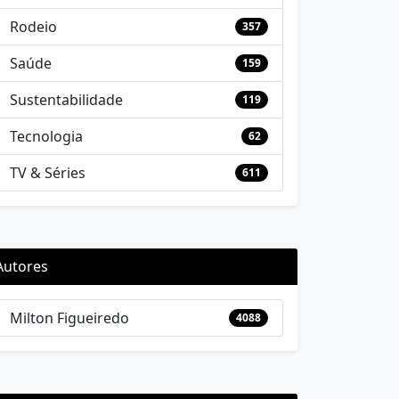
Rodeio
357
Saúde
159
Sustentabilidade
119
Tecnologia
62
TV & Séries
611
Autores
Milton Figueiredo
4088