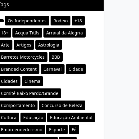
Tags
Os Independentes
Rodeio
+18
18+
Acqua Titãs
Arraial da Alegria
Arte
Artigos
Astrologia
Barretos Motorcycles
BBB
Branded Content
Carnaval
Cidade
Cidades
Cinema
Comitê Baixo Pardo/Grande
Comportamento
Concurso de Beleza
Cultura
Educação
Educação Ambiental
Empreendedorismo
Esporte
Fé