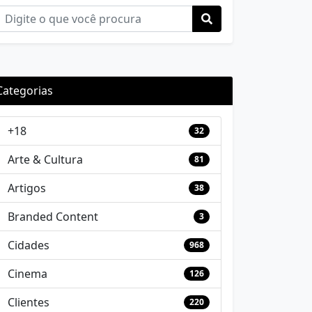
Categorias
+18
32
Arte & Cultura
81
Artigos
38
Branded Content
3
Cidades
968
Cinema
126
Clientes
220