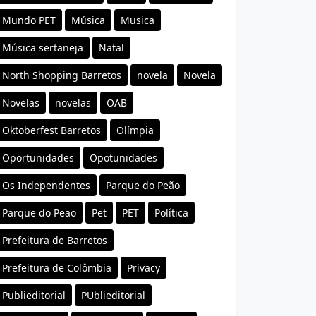
Mundo PET
Música
Musica
Música sertaneja
Natal
North Shopping Barretos
novela
Novela
Novelas
novelas
OAB
Oktoberfest Barretos
Olímpia
Oportunidades
Opotunidades
Os Independentes
Parque do Peão
Parque do Peao
Pet
PET
Política
Prefeitura de Barretos
Prefeitura de Colômbia
Privacy
Publieditorial
PUblieditorial