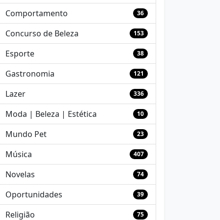
Comportamento
36
Concurso de Beleza
153
Esporte
38
Gastronomia
121
Lazer
336
Moda | Beleza | Estética
10
Mundo Pet
23
Música
407
Novelas
74
Oportunidades
39
Religião
75